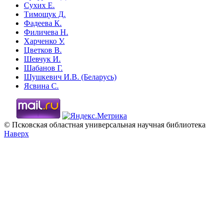
Сухих Е.
Тимощук Д.
Фадеева К.
Филичева Н.
Харченко У.
Цветков В.
Шевчук И.
Шабанов Г.
Шушкевич И.В. (Беларусь)
Ясвина С.
© Псковская областная универсальная научная библиотека
Наверх