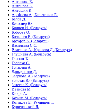
Антипова Е.
Антонова А.
Антошин К.
Арефьева А., Бельченков Е.
Белов Д.
Бельснер Ю.
Блинов И. (Беларусь)
Боброва О.
Бочкарев Е. (Беларусь)
Брауфер А. (Беларусь)
Васильева С.С.
Власенко А., Крылова Д. (Беларусь)
Глушнева А. (Беларусь)
Глызин Т.
Головко С.
Гольцева А.
Давыденков Д.
Зверкова И. (Беларусь)
Золотая Ю. (Беларусь)
Зотеева К. (Беларусь)
Иванова М.
Кикре А.
Козина М. (Беларусь)
Котикова Е., Румянцев Т.
Кувичинский Я.