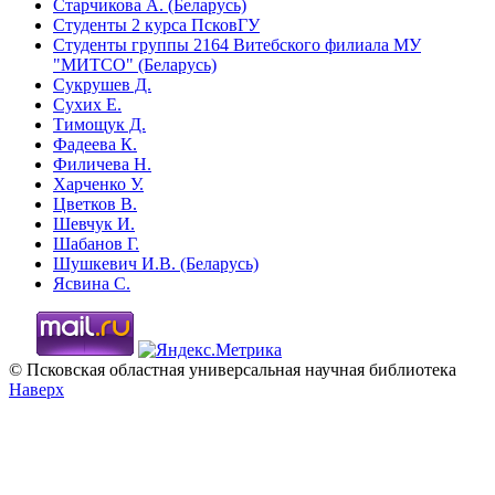
Старчикова А. (Беларусь)
Студенты 2 курса ПсковГУ
Студенты группы 2164 Витебского филиала МУ
"МИТСО" (Беларусь)
Сукрушев Д.
Сухих Е.
Тимощук Д.
Фадеева К.
Филичева Н.
Харченко У.
Цветков В.
Шевчук И.
Шабанов Г.
Шушкевич И.В. (Беларусь)
Ясвина С.
© Псковская областная универсальная научная библиотека
Наверх