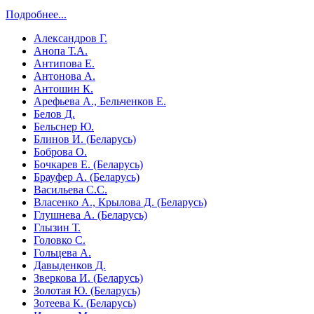
Подробнее...
Александров Г.
Анопа Т.А.
Антипова Е.
Антонова А.
Антошин К.
Арефьева А., Бельченков Е.
Белов Д.
Бельснер Ю.
Блинов И. (Беларусь)
Боброва О.
Бочкарев Е. (Беларусь)
Брауфер А. (Беларусь)
Васильева С.С.
Власенко А., Крылова Д. (Беларусь)
Глушнева А. (Беларусь)
Глызин Т.
Головко С.
Гольцева А.
Давыденков Д.
Зверкова И. (Беларусь)
Золотая Ю. (Беларусь)
Зотеева К. (Беларусь)