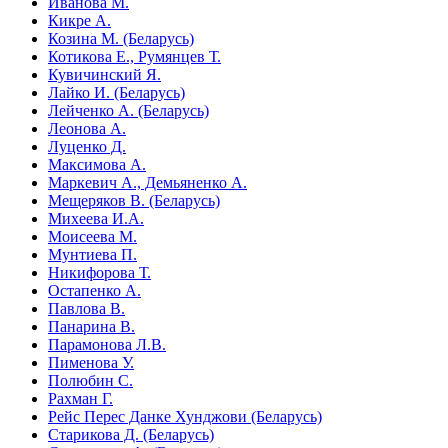
Иванова М.
Кикре А.
Козина М. (Беларусь)
Котикова Е., Румянцев Т.
Кувичинский Я.
Лайко И. (Беларусь)
Лейченко А. (Беларусь)
Леонова А.
Луценко Д.
Максимова А.
Маркевич А., Демьяненко А.
Мещеряков В. (Беларусь)
Михеева И.А.
Моисеева М.
Мунтиева П.
Никифорова Т.
Остапенко А.
Павлова В.
Панарина В.
Парамонова Л.В.
Пименова У.
Полюбин С.
Рахман Г.
Рейс Перес Данке Хунджови (Беларусь)
Старикова Д. (Беларусь)