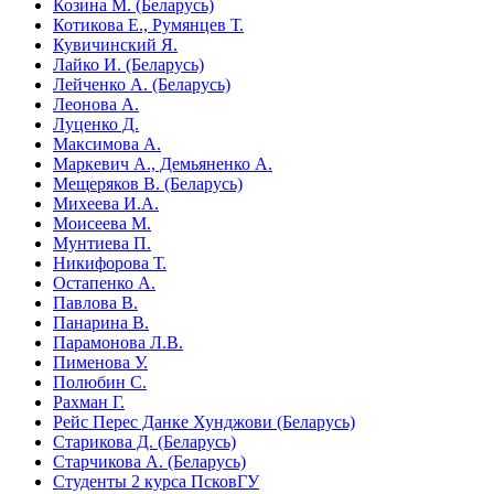
Козина М. (Беларусь)
Котикова Е., Румянцев Т.
Кувичинский Я.
Лайко И. (Беларусь)
Лейченко А. (Беларусь)
Леонова А.
Луценко Д.
Максимова А.
Маркевич А., Демьяненко А.
Мещеряков В. (Беларусь)
Михеева И.А.
Моисеева М.
Мунтиева П.
Никифорова Т.
Остапенко А.
Павлова В.
Панарина В.
Парамонова Л.В.
Пименова У.
Полюбин С.
Рахман Г.
Рейс Перес Данке Хунджови (Беларусь)
Старикова Д. (Беларусь)
Старчикова А. (Беларусь)
Студенты 2 курса ПсковГУ