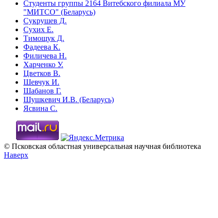
Студенты группы 2164 Витебского филиала МУ
"МИТСО" (Беларусь)
Сукрушев Д.
Сухих Е.
Тимощук Д.
Фадеева К.
Филичева Н.
Харченко У.
Цветков В.
Шевчук И.
Шабанов Г.
Шушкевич И.В. (Беларусь)
Ясвина С.
© Псковская областная универсальная научная библиотека
Наверх