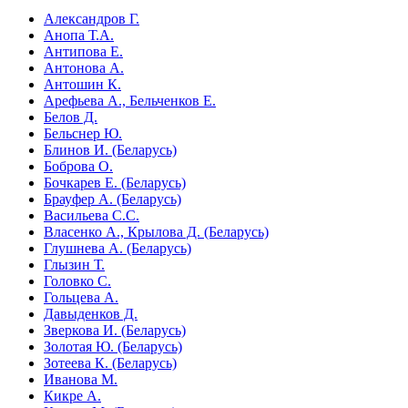
Александров Г.
Анопа Т.А.
Антипова Е.
Антонова А.
Антошин К.
Арефьева А., Бельченков Е.
Белов Д.
Бельснер Ю.
Блинов И. (Беларусь)
Боброва О.
Бочкарев Е. (Беларусь)
Брауфер А. (Беларусь)
Васильева С.С.
Власенко А., Крылова Д. (Беларусь)
Глушнева А. (Беларусь)
Глызин Т.
Головко С.
Гольцева А.
Давыденков Д.
Зверкова И. (Беларусь)
Золотая Ю. (Беларусь)
Зотеева К. (Беларусь)
Иванова М.
Кикре А.