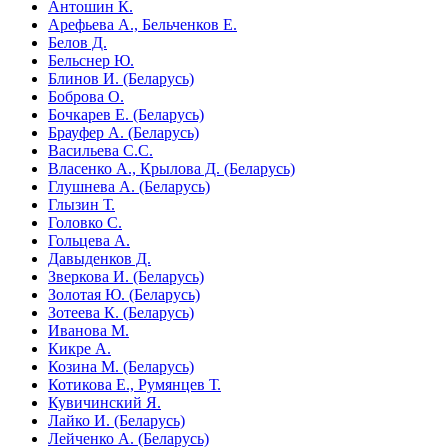
Антошин К.
Арефьева А., Бельченков Е.
Белов Д.
Бельснер Ю.
Блинов И. (Беларусь)
Боброва О.
Бочкарев Е. (Беларусь)
Брауфер А. (Беларусь)
Васильева С.С.
Власенко А., Крылова Д. (Беларусь)
Глушнева А. (Беларусь)
Глызин Т.
Головко С.
Гольцева А.
Давыденков Д.
Зверкова И. (Беларусь)
Золотая Ю. (Беларусь)
Зотеева К. (Беларусь)
Иванова М.
Кикре А.
Козина М. (Беларусь)
Котикова Е., Румянцев Т.
Кувичинский Я.
Лайко И. (Беларусь)
Лейченко А. (Беларусь)