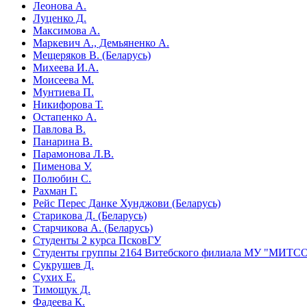
Леонова А.
Луценко Д.
Максимова А.
Маркевич А., Демьяненко А.
Мещеряков В. (Беларусь)
Михеева И.А.
Моисеева М.
Мунтиева П.
Никифорова Т.
Остапенко А.
Павлова В.
Панарина В.
Парамонова Л.В.
Пименова У.
Полюбин С.
Рахман Г.
Рейс Перес Данке Хунджови (Беларусь)
Старикова Д. (Беларусь)
Старчикова А. (Беларусь)
Студенты 2 курса ПсковГУ
Студенты группы 2164 Витебского филиала МУ "МИТСО"
Сукрушев Д.
Сухих Е.
Тимощук Д.
Фадеева К.