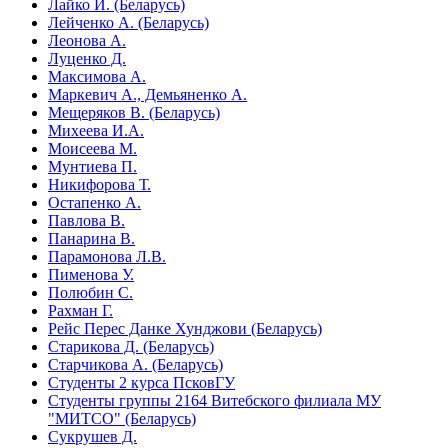
Лайко И. (Беларусь)
Лейченко А. (Беларусь)
Леонова А.
Луценко Д.
Максимова А.
Маркевич А., Демьяненко А.
Мещеряков В. (Беларусь)
Михеева И.А.
Моисеева М.
Мунтиева П.
Никифорова Т.
Остапенко А.
Павлова В.
Панарина В.
Парамонова Л.В.
Пименова У.
Полюбин С.
Рахман Г.
Рейс Перес Данке Хунджови (Беларусь)
Старикова Д. (Беларусь)
Старчикова А. (Беларусь)
Студенты 2 курса ПсковГУ
Студенты группы 2164 Витебского филиала МУ
"МИТСО" (Беларусь)
Сукрушев Д.