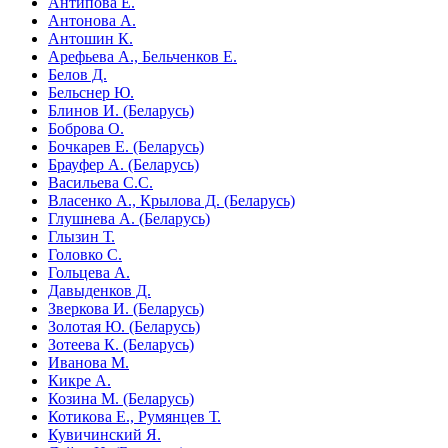
Антипова Е.
Антонова А.
Антошин К.
Арефьева А., Бельченков Е.
Белов Д.
Бельснер Ю.
Блинов И. (Беларусь)
Боброва О.
Бочкарев Е. (Беларусь)
Брауфер А. (Беларусь)
Васильева С.С.
Власенко А., Крылова Д. (Беларусь)
Глушнева А. (Беларусь)
Глызин Т.
Головко С.
Гольцева А.
Давыденков Д.
Зверкова И. (Беларусь)
Золотая Ю. (Беларусь)
Зотеева К. (Беларусь)
Иванова М.
Кикре А.
Козина М. (Беларусь)
Котикова Е., Румянцев Т.
Кувичинский Я.