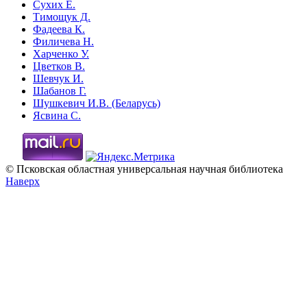
Сухих Е.
Тимощук Д.
Фадеева К.
Филичева Н.
Харченко У.
Цветков В.
Шевчук И.
Шабанов Г.
Шушкевич И.В. (Беларусь)
Ясвина С.
© Псковская областная универсальная научная библиотека
Наверх