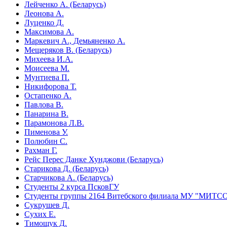
Лейченко А. (Беларусь)
Леонова А.
Луценко Д.
Максимова А.
Маркевич А., Демьяненко А.
Мещеряков В. (Беларусь)
Михеева И.А.
Моисеева М.
Мунтиева П.
Никифорова Т.
Остапенко А.
Павлова В.
Панарина В.
Парамонова Л.В.
Пименова У.
Полюбин С.
Рахман Г.
Рейс Перес Данке Хунджови (Беларусь)
Старикова Д. (Беларусь)
Старчикова А. (Беларусь)
Студенты 2 курса ПсковГУ
Студенты группы 2164 Витебского филиала МУ "МИТСО"
Сукрушев Д.
Сухих Е.
Тимощук Д.