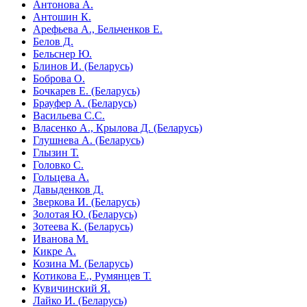
Антонова А.
Антошин К.
Арефьева А., Бельченков Е.
Белов Д.
Бельснер Ю.
Блинов И. (Беларусь)
Боброва О.
Бочкарев Е. (Беларусь)
Брауфер А. (Беларусь)
Васильева С.С.
Власенко А., Крылова Д. (Беларусь)
Глушнева А. (Беларусь)
Глызин Т.
Головко С.
Гольцева А.
Давыденков Д.
Зверкова И. (Беларусь)
Золотая Ю. (Беларусь)
Зотеева К. (Беларусь)
Иванова М.
Кикре А.
Козина М. (Беларусь)
Котикова Е., Румянцев Т.
Кувичинский Я.
Лайко И. (Беларусь)