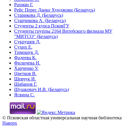
Рахман Г.
Рейс Перес Данке Хунджови (Беларусь)
Старикова Д. (Беларусь)
Старчикова А. (Беларусь)
Студенты 2 курса ПсковГУ
Студенты группы 2164 Витебского филиала МУ
"МИТСО" (Беларусь)
Сукрушев Д.
Сухих Е.
Тимощук Д.
Фадеева К.
Филичева Н.
Харченко У.
Цветков В.
Шевчук И.
Шабанов Г.
Шушкевич И.В. (Беларусь)
Ясвина С.
© Псковская областная универсальная научная библиотека
Наверх