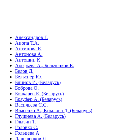
Александров Г.
Анопа Т.А.
Антипова Е.
Антонова А.
Антошин К.
Арефьева А., Бельченков Е.
Белов Д.
Бельснер Ю.
Блинов И. (Беларусь)
Боброва О.
Бочкарев Е. (Беларусь)
Брауфер А. (Беларусь)
Васильева С.С.
Власенко А., Крылова Д. (Беларусь)
Глушнева А. (Беларусь)
Глызин Т.
Головко С.
Гольцева А.
Давыденков Д.