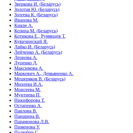
Зверкова И. (Беларусь)
Золотая Ю. (Беларусь)
Зотеева К. (Беларусь)
Иванова М.
Кикре А.
Козина М. (Беларусь)
Котикова Е., Румянцев Т.
Кувичинский Я.
Лайко И. (Беларусь)
Лейченко А. (Беларусь)
Леонова А.
Луценко Д.
Максимова А.
Маркевич А., Демьяненко А.
Мещеряков В. (Беларусь)
Михеева И.А.
Моисеева М.
Мунтиева П.
Никифорова Т.
Остапенко А.
Павлова В.
Панарина В.
Парамонова Л.В.
Пименова У.
Полюбин С.