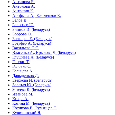
Антипова Е.
Антонова А.
Антошин К.
Арефьева А., Бельченков Е.
Белов Д.
Бельснер Ю.
Блинов И. (Беларусь)
Боброва О.
Бочкарев Е. (Беларусь)
Брауфер А. (Беларусь)
Васильева С.С.
Власенко А., Крылова Д. (Беларусь)
Глушнева А. (Беларусь)
Глызин Т.
Головко С.
Гольцева А.
Давыденков Д.
Зверкова И. (Беларусь)
Золотая Ю. (Беларусь)
Зотеева К. (Беларусь)
Иванова М.
Кикре А.
Козина М. (Беларусь)
Котикова Е., Румянцев Т.
Кувичинский Я.