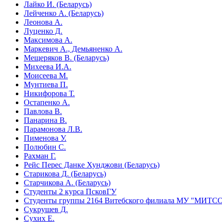
Лайко И. (Беларусь)
Лейченко А. (Беларусь)
Леонова А.
Луценко Д.
Максимова А.
Маркевич А., Демьяненко А.
Мещеряков В. (Беларусь)
Михеева И.А.
Моисеева М.
Мунтиева П.
Никифорова Т.
Остапенко А.
Павлова В.
Панарина В.
Парамонова Л.В.
Пименова У.
Полюбин С.
Рахман Г.
Рейс Перес Данке Хунджови (Беларусь)
Старикова Д. (Беларусь)
Старчикова А. (Беларусь)
Студенты 2 курса ПсковГУ
Студенты группы 2164 Витебского филиала МУ "МИТСО"
Сукрушев Д.
Сухих Е.