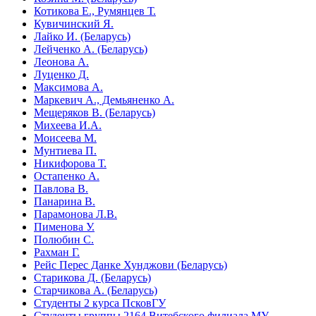
Котикова Е., Румянцев Т.
Кувичинский Я.
Лайко И. (Беларусь)
Лейченко А. (Беларусь)
Леонова А.
Луценко Д.
Максимова А.
Маркевич А., Демьяненко А.
Мещеряков В. (Беларусь)
Михеева И.А.
Моисеева М.
Мунтиева П.
Никифорова Т.
Остапенко А.
Павлова В.
Панарина В.
Парамонова Л.В.
Пименова У.
Полюбин С.
Рахман Г.
Рейс Перес Данке Хунджови (Беларусь)
Старикова Д. (Беларусь)
Старчикова А. (Беларусь)
Студенты 2 курса ПсковГУ
Студенты группы 2164 Витебского филиала МУ