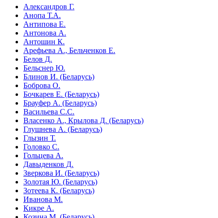
Александров Г.
Анопа Т.А.
Антипова Е.
Антонова А.
Антошин К.
Арефьева А., Бельченков Е.
Белов Д.
Бельснер Ю.
Блинов И. (Беларусь)
Боброва О.
Бочкарев Е. (Беларусь)
Брауфер А. (Беларусь)
Васильева С.С.
Власенко А., Крылова Д. (Беларусь)
Глушнева А. (Беларусь)
Глызин Т.
Головко С.
Гольцева А.
Давыденков Д.
Зверкова И. (Беларусь)
Золотая Ю. (Беларусь)
Зотеева К. (Беларусь)
Иванова М.
Кикре А.
Козина М. (Беларусь)