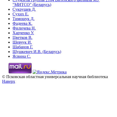
"МИТСО" (Беларусь)
Сукрушев Д.
Сухих Е.
Тимощук Д.
Фадеева К.
Филичева Н.
Харченко У.
Цветков В.
Шевчук И.
Шабанов Г.
Шушкевич И.В. (Беларусь)
Ясвина С.
© Псковская областная универсальная научная библиотека
Наверх