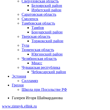
Свердловская область
Белоярский район
Ирбитский район
Саратовская область
Смоленск
Тамбовская область
Тамбов
Бондарский район
Тверская область
Торжокский район
Тула
Тюменская область
Юргинский район
Челябинская область
Миасс
Чувашская республика
Чебоксарский район
Эстония
Силламяэ
Греция
Школа при Посольстве РФ
Галерея Игоря Шаймарданова
www.zimnyk.ellink.ru