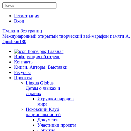
Регистрация
Вход
Пушкин без границ
Международный открытый творческий веб-марафон памяти А.
#pushkin180
Главная
Информация об отделе
Контакты
Книги. Авторы. Выставки
Ресурсы
Проекты
Lingua Globus.
Детям о языках и
странах
Игрушки народов
мира
Псковский Клуб
национальностей
Документы
Участники проекта
События