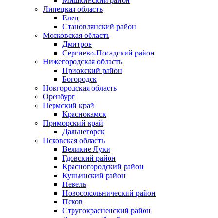
Мишкинский район
Липецкая область
Елец
Становлянский район
Московская область
Дмитров
Сергиево-Посадский район
Нижегородская область
Приокский район
Богородск
Новгородская область
Оренбург
Пермский край
Краснокамск
Приморский край
Дальнегорск
Псковская область
Великие Луки
Гдовский район
Красногородский район
Куньинский район
Невель
Новосокольнический район
Псков
Стругокрасненский район