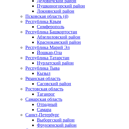
Дедовичский район
Пушкиногорский район
Локнянский район
Псковская область (4)
Республика Крым
Симферополь
Республика Башкортостан
Абзелиловский район
Краснокамский район
Республика Марий Эл
Йошкар-Ола
Республика Татарстан
Нурлатский район
Республика Тыва
Кызыл
Рязанская область
Сасовский район
Ростовская область
Таганрог
Самарская область
Отрадный
Самара
Санкт-Петербург
Выборгский район
Фрунзенский район