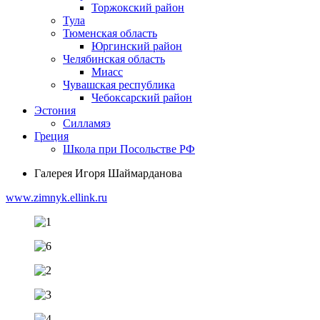
Торжокский район
Тула
Тюменская область
Юргинский район
Челябинская область
Миасс
Чувашская республика
Чебоксарский район
Эстония
Силламяэ
Греция
Школа при Посольстве РФ
Галерея Игоря Шаймарданова
www.zimnyk.ellink.ru