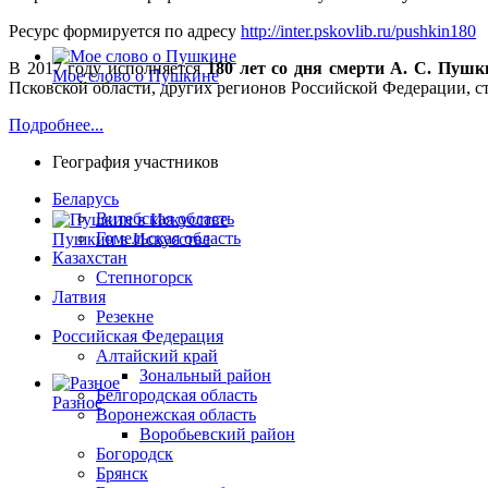
Ресурс формируется по адресу
http://inter.pskovlib.ru/pushkin180
В 2017 году исполняется
180 лет со дня смерти А. С. Пушк
Мое слово о Пушкине
Псковской области, других регионов Российской Федерации, ст
Подробнее...
География участников
Беларусь
Витебская область
Гомельская область
Пушкин в Искусстве
Казахстан
Степногорск
Латвия
Резекне
Российская Федерация
Алтайский край
Зональный район
Белгородская область
Разное
Воронежская область
Воробьевский район
Богородск
Брянск