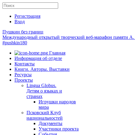
Регистрация
Вход
Пушкин без границ
Международный открытый творческий веб-марафон памяти А.
#pushkin180
Главная
Информация об отделе
Контакты
Книги. Авторы. Выставки
Ресурсы
Проекты
Lingua Globus.
Детям о языках и
странах
Игрушки народов
мира
Псковский Клуб
национальностей
Документы
Участники проекта
События