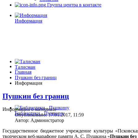
Группа центра в контакте
Информация
Талисман
Главная
Пушкин без границ
Информация
Пушкин без границ
Информация о материале
Библиотеки - Пушкину
Опубликовано: 17.01.2017, 11:59
Автор: Администратор
Государственное бюджетное учреждение культуры «Псковска
творческом веб-марафоне памяти А. С. Пушкина «
Пушкин без