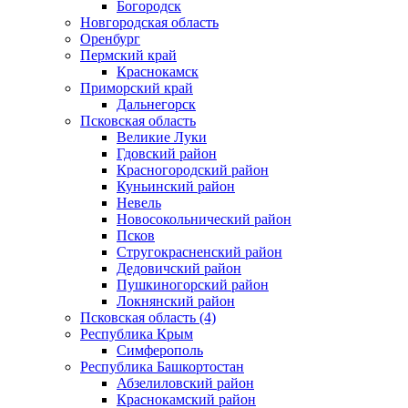
Богородск
Новгородская область
Оренбург
Пермский край
Краснокамск
Приморский край
Дальнегорск
Псковская область
Великие Луки
Гдовский район
Красногородский район
Куньинский район
Невель
Новосокольнический район
Псков
Стругокрасненский район
Дедовичский район
Пушкиногорский район
Локнянский район
Псковская область (4)
Республика Крым
Симферополь
Республика Башкортостан
Абзелиловский район
Краснокамский район