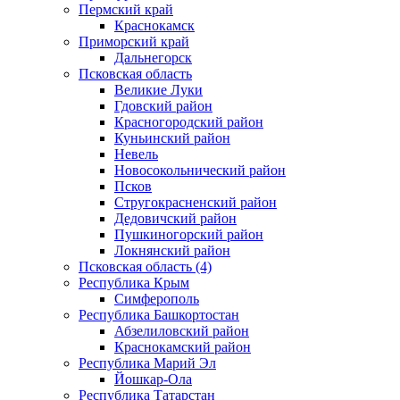
Пермский край
Краснокамск
Приморский край
Дальнегорск
Псковская область
Великие Луки
Гдовский район
Красногородский район
Куньинский район
Невель
Новосокольнический район
Псков
Стругокрасненский район
Дедовичский район
Пушкиногорский район
Локнянский район
Псковская область (4)
Республика Крым
Симферополь
Республика Башкортостан
Абзелиловский район
Краснокамский район
Республика Марий Эл
Йошкар-Ола
Республика Татарстан