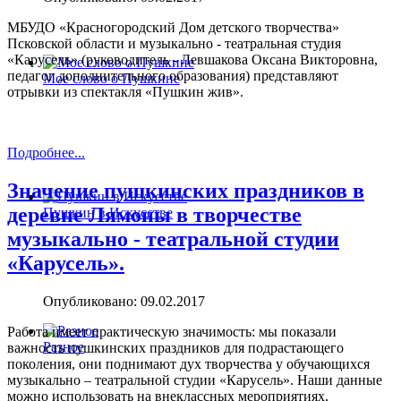
МБУДО «Красногородский Дом детского творчества»
Псковской области и музыкально - театральная студия
«Карусель» (руководитель - Левшакова Оксана Викторовна,
педагог дополнительного образования) представляют
Мое слово о Пушкине
отрывки из спектакля «Пушкин жив».
Подробнее...
Значение пушкинских праздников в
деревне Лямоны в творчестве
Пушкин в Искусстве
музыкально - театральной студии
«Карусель».
Опубликовано: 09.02.2017
Работа имеет практическую значимость: мы показали
Разное
важность пушкинских праздников для подрастающего
поколения, они поднимают дух творчества у обучающихся
музыкально – театральной студии «Карусель». Наши данные
можно использовать на внеклассных мероприятиях,