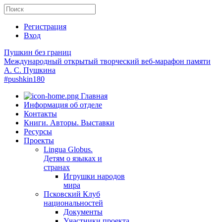
Регистрация
Вход
Пушкин без границ
Международный открытый творческий веб-марафон памяти
А. С. Пушкина
#pushkin180
Главная
Информация об отделе
Контакты
Книги. Авторы. Выставки
Ресурсы
Проекты
Lingua Globus.
Детям о языках и
странах
Игрушки народов
мира
Псковский Клуб
национальностей
Документы
Участники проекта