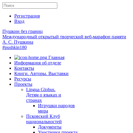
Регистрация
Вход
Пушкин без границ
Международный открытый творческий веб-марафон памяти
А. С. Пушкина
#pushkin180
Главная
Информация об отделе
Контакты
Книги. Авторы. Выставки
Ресурсы
Проекты
Lingua Globus.
Детям о языках и
странах
Игрушки народов
мира
Псковский Клуб
национальностей
Документы
Участники проекта