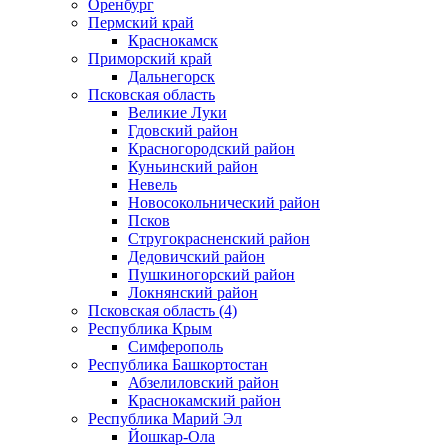
Оренбург
Пермский край
Краснокамск
Приморский край
Дальнегорск
Псковская область
Великие Луки
Гдовский район
Красногородский район
Куньинский район
Невель
Новосокольнический район
Псков
Стругокрасненский район
Дедовичский район
Пушкиногорский район
Локнянский район
Псковская область (4)
Республика Крым
Симферополь
Республика Башкортостан
Абзелиловский район
Краснокамский район
Республика Марий Эл
Йошкар-Ола