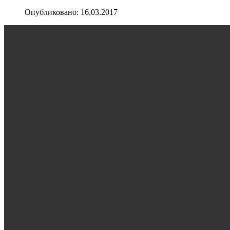
Опубликовано: 16.03.2017
Мое слово о Пушкине
Пушкин в Искусстве
Разное