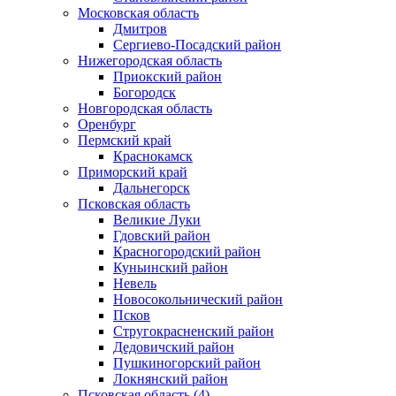
Московская область
Дмитров
Сергиево-Посадский район
Нижегородская область
Приокский район
Богородск
Новгородская область
Оренбург
Пермский край
Краснокамск
Приморский край
Дальнегорск
Псковская область
Великие Луки
Гдовский район
Красногородский район
Куньинский район
Невель
Новосокольнический район
Псков
Стругокрасненский район
Дедовичский район
Пушкиногорский район
Локнянский район
Псковская область (4)