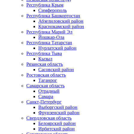
Республика Крым
Симферополь
Республика Башкортостан
Абзелиловский район
Краснокамский район
Республика Марий Эл
Йошкар-Ола
Республика Татарстан
Нурлатский район
Республика Тыва
Кызыл
Рязанская область
Сасовский район
Ростовская область
Таганрог
Самарская область
Отрадный
Самара
Санкт-Петербург
Выборгский район
Фрунзенский район
Свердловская область
Белоярский район
Ирбитский район