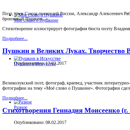
Поэт, член Союза писателей России, Александр Алексеевич Ря
бронзовый Пушкин...»
Мое слово о Пушкине
Стихотворение иллюстрирует фотография бюста поэту Владими
Подробнее...
Пушкин в Великих Луках. Творчество 
Опубликовано: 13.03.2017
Пушкин в Искусстве
Великолукский поэт, фотограф, краевед, участник литератур
фотографии на тему «Моё слово о Пушкине». Фотографии сдел
Подробнее...
Разное
Стихотворения Геннадия Моисеенко (г.
Опубликовано: 08.02.2017