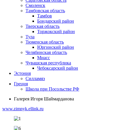
Саратовская область
Смоленск
Тамбовская область
Тамбов
Бондарский район
Тверская область
Торжокский район
Тула
Тюменская область
Юргинский район
Челябинская область
Миасс
Чувашская республика
Чебоксарский район
Эстония
Силламяэ
Греция
Школа при Посольстве РФ
Галерея Игоря Шаймарданова
www.zimnyk.ellink.ru