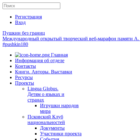
Регистрация
Вход
Пушкин без границ
Международный открытый творческий веб-марафон памяти А.
#pushkin180
Главная
Информация об отделе
Контакты
Книги. Авторы. Выставки
Ресурсы
Проекты
Lingua Globus.
Детям о языках и
странах
Игрушки народов
мира
Псковский Клуб
национальностей
Документы
Участники проекта
События