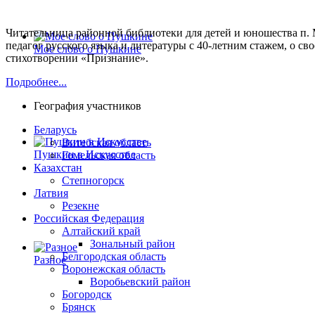
Читательница районной библиотеки для детей и юношества п.
педагог русского языка и литературы с 40-летним стажем, о 
Мое слово о Пушкине
стихотворении «Признание».
Подробнее...
География участников
Беларусь
Витебская область
Пушкин в Искусстве
Гомельская область
Казахстан
Степногорск
Латвия
Резекне
Российская Федерация
Алтайский край
Зональный район
Белгородская область
Разное
Воронежская область
Воробьевский район
Богородск
Брянск