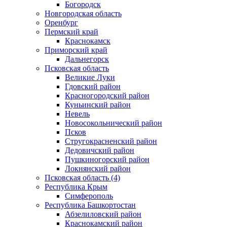
Богородск
Новгородская область
Оренбург
Пермский край
Краснокамск
Приморский край
Дальнегорск
Псковская область
Великие Луки
Гдовский район
Красногородский район
Куньинский район
Невель
Новосокольнический район
Псков
Стругокрасненский район
Дедовичский район
Пушкиногорский район
Локнянский район
Псковская область (4)
Республика Крым
Симферополь
Республика Башкортостан
Абзелиловский район
Краснокамский район