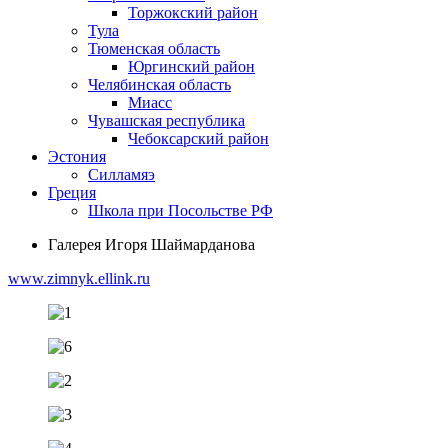
Торжокский район
Тула
Тюменская область
Юргинский район
Челябинская область
Миасс
Чувашская республика
Чебоксарский район
Эстония
Силламяэ
Греция
Школа при Посольстве РФ
Галерея Игоря Шаймарданова
www.zimnyk.ellink.ru