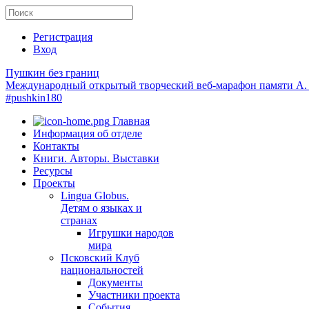
Регистрация
Вход
Пушкин без границ
Международный открытый творческий веб-марафон памяти А.
#pushkin180
Главная
Информация об отделе
Контакты
Книги. Авторы. Выставки
Ресурсы
Проекты
Lingua Globus.
Детям о языках и
странах
Игрушки народов
мира
Псковский Клуб
национальностей
Документы
Участники проекта
События