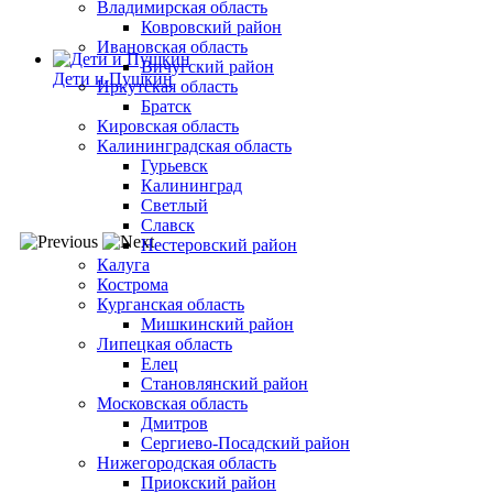
Владимирская область
Ковровский район
Ивановская область
Вичугский район
Дети и Пушкин
Иркутская область
Братск
Кировская область
Калининградская область
Гурьевск
Калининград
Светлый
Славск
Нестеровский район
Калуга
Кострома
Курганская область
Мишкинский район
Липецкая область
Елец
Становлянский район
Московская область
Дмитров
Сергиево-Посадский район
Нижегородская область
Приокский район