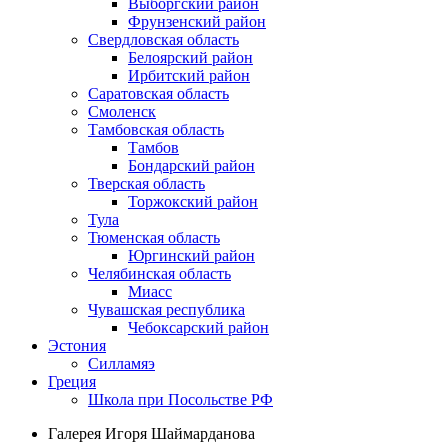
Выборгский район
Фрунзенский район
Свердловская область
Белоярский район
Ирбитский район
Саратовская область
Смоленск
Тамбовская область
Тамбов
Бондарский район
Тверская область
Торжокский район
Тула
Тюменская область
Юргинский район
Челябинская область
Миасс
Чувашская республика
Чебоксарский район
Эстония
Силламяэ
Греция
Школа при Посольстве РФ
Галерея Игоря Шаймарданова