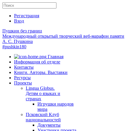
Регистрация
Вход
Пушкин без границ
Международный открытый творческий веб-марафон памяти
А. С. Пушкина
#pushkin180
Главная
Информация об отделе
Контакты
Книги. Авторы. Выставки
Ресурсы
Проекты
Lingua Globus.
Детям о языках и
странах
Игрушки народов
мира
Псковский Клуб
национальностей
Документы
Участники проекта