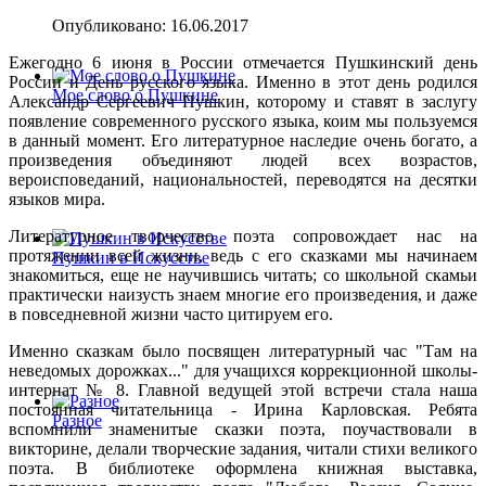
Опубликовано: 16.06.2017
Ежегодно 6 июня в России отмечается Пушкинский день
России и День русского языка. Именно в этот день родился
Мое слово о Пушкине
Александр Сергеевич Пушкин, которому и ставят в заслугу
появление современного русского языка, коим мы пользуемся
в данный момент. Его литературное наследие очень богато, а
произведения объединяют людей всех возрастов,
вероисповеданий, национальностей, переводятся на десятки
языков мира.
Литературное творчество поэта сопровождает нас на
протяжении всей жизни, ведь с его сказками мы начинаем
Пушкин в Искусстве
знакомиться, еще не научившись читать; со школьной скамьи
практически наизусть знаем многие его произведения, и даже
в повседневной жизни часто цитируем его.
Именно сказкам было посвящен литературный час "Там на
неведомых дорожках..." для учащихся коррекционной школы-
интернат № 8. Главной ведущей этой встречи стала наша
постоянная читательница - Ирина Карловская. Ребята
Разное
вспомнили знаменитые сказки поэта, поучаствовали в
викторине, делали творческие задания, читали стихи великого
поэта. В библиотеке оформлена книжная выставка,