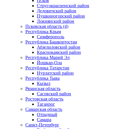
Псков
Стругокрасненский район
Дедовичский район
Пушкиногорский район
Локнянский район
Псковская область (4)
Республика Крым
Симферополь
Республика Башкортостан
Абзелиловский район
Краснокамский район
Республика Марий Эл
Йошкар-Ола
Республика Татарстан
Нурлатский район
Республика Тыва
Кызыл
Рязанская область
Сасовский район
Ростовская область
Таганрог
Самарская область
Отрадный
Самара
Санкт-Петербург