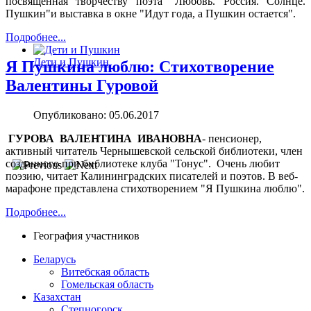
посвященная творчеству поэта "Любовь. Россия. Солнце.
Пушкин"и выставка в окне "Идут года, а Пушкин остается".
Подробнее...
Дети и Пушкин
Я Пушкина люблю: Стихотворение
Валентины Гуровой
Опубликовано: 05.06.2017
ГУРОВА ВАЛЕНТИНА ИВАНОВНА
- пенсионер,
активный читатель Чернышевской сельской библиотеки, член
созданного при библиотеке клуба "Тонус". Очень любит
поэзию, читает Калининградских писателей и поэтов. В веб-
марафоне представлена стихотворением "Я Пушкина люблю".
Подробнее...
География участников
Беларусь
Витебская область
Гомельская область
Казахстан
Степногорск