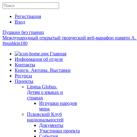
Регистрация
Вход
Пушкин без границ
Международный открытый творческий веб-марафон памяти А.
#pushkin180
Главная
Информация об отделе
Контакты
Книги. Авторы. Выставки
Ресурсы
Проекты
Lingua Globus.
Детям о языках и
странах
Игрушки народов
мира
Псковский Клуб
национальностей
Документы
Участники проекта
События