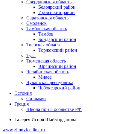
Свердловская область
Белоярский район
Ирбитский район
Саратовская область
Смоленск
Тамбовская область
Тамбов
Бондарский район
Тверская область
Торжокский район
Тула
Тюменская область
Юргинский район
Челябинская область
Миасс
Чувашская республика
Чебоксарский район
Эстония
Силламяэ
Греция
Школа при Посольстве РФ
Галерея Игоря Шаймарданова
www.zimnyk.ellink.ru