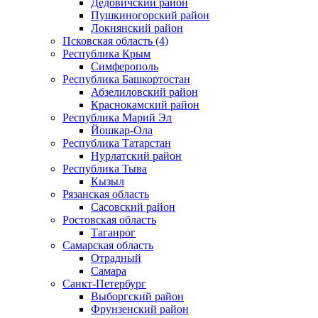
Дедовичский район
Пушкиногорский район
Локнянский район
Псковская область (4)
Республика Крым
Симферополь
Республика Башкортостан
Абзелиловский район
Краснокамский район
Республика Марий Эл
Йошкар-Ола
Республика Татарстан
Нурлатский район
Республика Тыва
Кызыл
Рязанская область
Сасовский район
Ростовская область
Таганрог
Самарская область
Отрадный
Самара
Санкт-Петербург
Выборгский район
Фрунзенский район