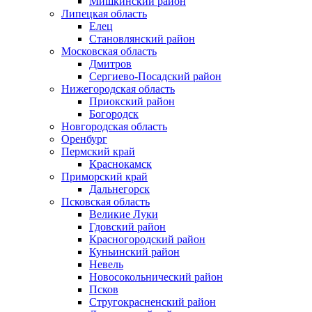
Мишкинский район
Липецкая область
Елец
Становлянский район
Московская область
Дмитров
Сергиево-Посадский район
Нижегородская область
Приокский район
Богородск
Новгородская область
Оренбург
Пермский край
Краснокамск
Приморский край
Дальнегорск
Псковская область
Великие Луки
Гдовский район
Красногородский район
Куньинский район
Невель
Новосокольнический район
Псков
Стругокрасненский район