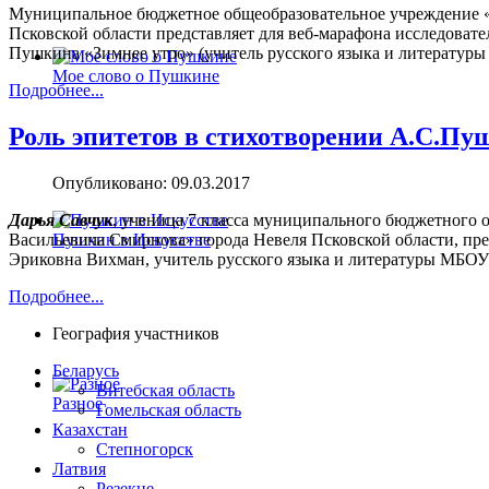
Муниципальное бюджетное общеобразовательное учреждение «
Псковской области представляет для веб-марафона исследовате
Пушкина «Зимнее утро» (учитель русского языка и литературы
Мое слово о Пушкине
Подробнее...
Роль эпитетов в стихотворении А.С.Пу
Опубликовано: 09.03.2017
Дарья Савчук
, ученица 7 класса муниципального бюджетного 
Васильевича Смирнова» города Невеля Псковской области, пре
Пушкин в Искусстве
Эриковна Вихман, учитель русского языка и литературы МБО
Подробнее...
География участников
Беларусь
Витебская область
Разное
Гомельская область
Казахстан
Степногорск
Латвия
Резекне