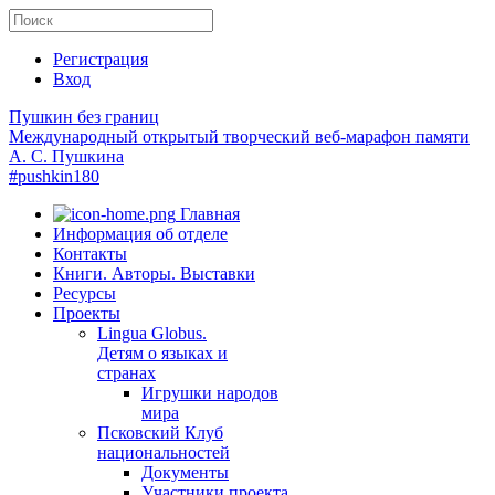
Регистрация
Вход
Пушкин без границ
Международный открытый творческий веб-марафон памяти
А. С. Пушкина
#pushkin180
Главная
Информация об отделе
Контакты
Книги. Авторы. Выставки
Ресурсы
Проекты
Lingua Globus.
Детям о языках и
странах
Игрушки народов
мира
Псковский Клуб
национальностей
Документы
Участники проекта