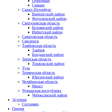
Отрадный
Самара
Санкт-Петербург
Выборгский район
Фрунзенский район
Свердловская область
Белоярский район
Ирбитский район
Саратовская область
Смоленск
Тамбовская область
Тамбов
Бондарский район
Тверская область
Торжокский район
Тула
Тюменская область
Юргинский район
Челябинская область
Миасс
Чувашская республика
Чебоксарский район
Эстония
Силламяэ
Греция