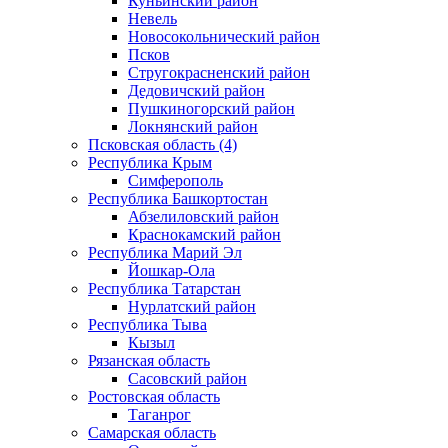
Куньинский район
Невель
Новосокольнический район
Псков
Стругокрасненский район
Дедовичский район
Пушкиногорский район
Локнянский район
Псковская область (4)
Республика Крым
Симферополь
Республика Башкортостан
Абзелиловский район
Краснокамский район
Республика Марий Эл
Йошкар-Ола
Республика Татарстан
Нурлатский район
Республика Тыва
Кызыл
Рязанская область
Сасовский район
Ростовская область
Таганрог
Самарская область