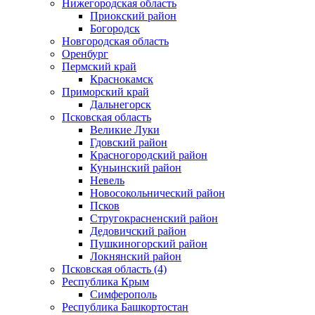
Нижегородская область
Приокский район
Богородск
Новгородская область
Оренбург
Пермский край
Краснокамск
Приморский край
Дальнегорск
Псковская область
Великие Луки
Гдовский район
Красногородский район
Куньинский район
Невель
Новосокольнический район
Псков
Стругокрасненский район
Дедовичский район
Пушкиногорский район
Локнянский район
Псковская область (4)
Республика Крым
Симферополь
Республика Башкортостан