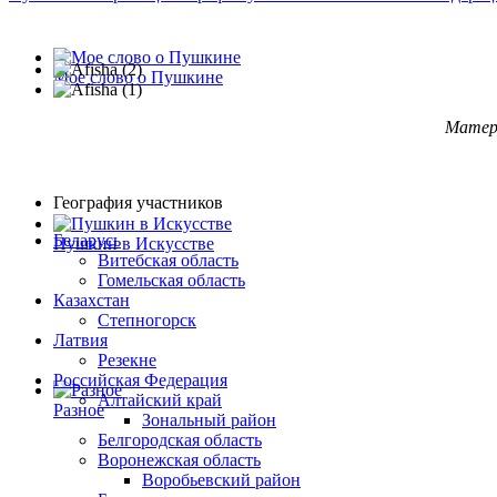
Мое слово о Пушкине
Матер
География участников
Беларусь
Пушкин в Искусстве
Витебская область
Гомельская область
Казахстан
Степногорск
Латвия
Резекне
Российская Федерация
Алтайский край
Разное
Зональный район
Белгородская область
Воронежская область
Воробьевский район