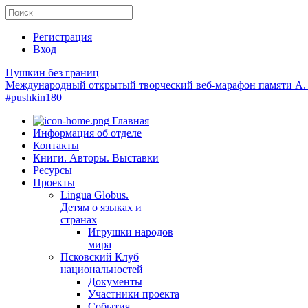
Регистрация
Вход
Пушкин без границ
Международный открытый творческий веб-марафон памяти А.
#pushkin180
Главная
Информация об отделе
Контакты
Книги. Авторы. Выставки
Ресурсы
Проекты
Lingua Globus.
Детям о языках и
странах
Игрушки народов
мира
Псковский Клуб
национальностей
Документы
Участники проекта
События