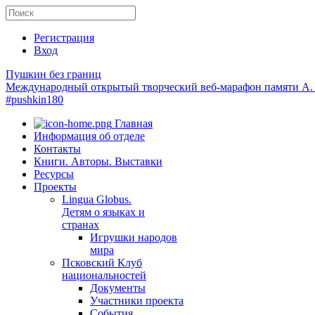
Регистрация
Вход
Пушкин без границ
Международный открытый творческий веб-марафон памяти А.
#pushkin180
Главная
Информация об отделе
Контакты
Книги. Авторы. Выставки
Ресурсы
Проекты
Lingua Globus.
Детям о языках и
странах
Игрушки народов
мира
Псковский Клуб
национальностей
Документы
Участники проекта
События