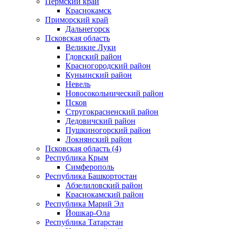
Пермский край
Краснокамск
Приморский край
Дальнегорск
Псковская область
Великие Луки
Гдовский район
Красногородский район
Куньинский район
Невель
Новосокольнический район
Псков
Стругокрасненский район
Дедовичский район
Пушкиногорский район
Локнянский район
Псковская область (4)
Республика Крым
Симферополь
Республика Башкортостан
Абзелиловский район
Краснокамский район
Республика Марий Эл
Йошкар-Ола
Республика Татарстан