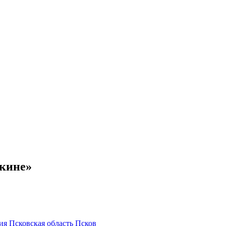
шкине»
ция
Псковская область
Псков