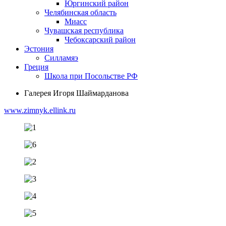
Юргинский район
Челябинская область
Миасс
Чувашская республика
Чебоксарский район
Эстония
Силламяэ
Греция
Школа при Посольстве РФ
Галерея Игоря Шаймарданова
www.zimnyk.ellink.ru