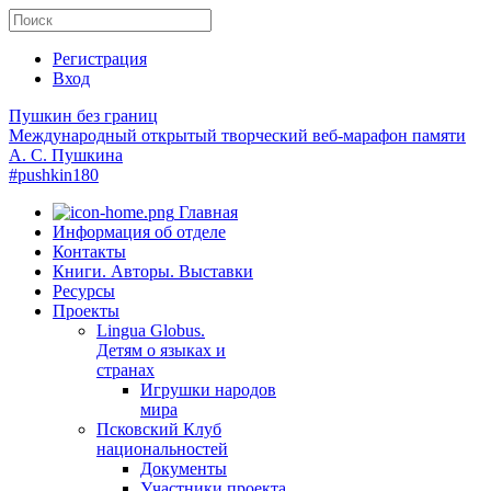
Регистрация
Вход
Пушкин без границ
Международный открытый творческий веб-марафон памяти
А. С. Пушкина
#pushkin180
Главная
Информация об отделе
Контакты
Книги. Авторы. Выставки
Ресурсы
Проекты
Lingua Globus.
Детям о языках и
странах
Игрушки народов
мира
Псковский Клуб
национальностей
Документы
Участники проекта