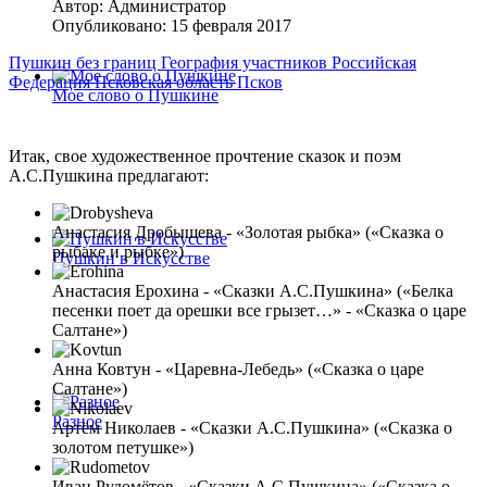
Автор:
Администратор
Опубликовано: 15 февраля 2017
Пушкин без границ
География участников
Российская
Федерация
Псковская область
Псков
Мое слово о Пушкине
Итак, свое художественное прочтение сказок и поэм
А.С.Пушкина предлагают:
Анастасия Дробышева - «Золотая рыбка» («Сказка о
рыбаке и рыбке»)
Пушкин в Искусстве
Анастасия Ерохина - «Сказки А.С.Пушкина» («Белка
песенки поет да орешки все грызет…» - «Сказка о царе
Салтане»)
Анна Ковтун - «Царевна-Лебедь» («Сказка о царе
Салтане»)
Разное
Артём Николаев - «Сказки А.С.Пушкина» («Сказка о
золотом петушке»)
Иван Рудомётов - «Сказки А.С.Пушкина» («Сказка о