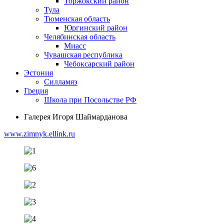
Торжокский район
Тула
Тюменская область
Юргинский район
Челябинская область
Миасс
Чувашская республика
Чебоксарский район
Эстония
Силламяэ
Греция
Школа при Посольстве РФ
Галерея Игоря Шаймарданова
www.zimnyk.ellink.ru