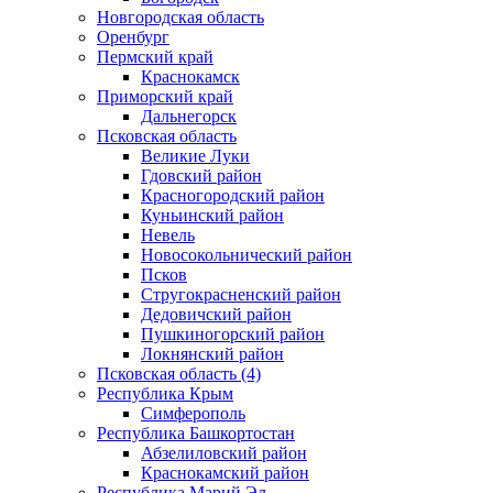
Новгородская область
Оренбург
Пермский край
Краснокамск
Приморский край
Дальнегорск
Псковская область
Великие Луки
Гдовский район
Красногородский район
Куньинский район
Невель
Новосокольнический район
Псков
Стругокрасненский район
Дедовичский район
Пушкиногорский район
Локнянский район
Псковская область (4)
Республика Крым
Симферополь
Республика Башкортостан
Абзелиловский район
Краснокамский район
Республика Марий Эл