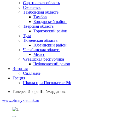
Саратовская область
Смоленск
Тамбовская область
Тамбов
Бондарский район
Тверская область
Торжокский район
Тула
Тюменская область
Юргинский район
Челябинская область
Миасс
Чувашская республика
Чебоксарский район
Эстония
Силламяэ
Греция
Школа при Посольстве РФ
Галерея Игоря Шаймарданова
www.zimnyk.ellink.ru