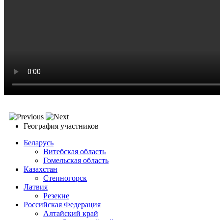
Дети и Пушкин
География участников
Беларусь
Витебская область
Гомельская область
Казахстан
Степногорск
Латвия
Резекне
Российская Федерация
Алтайский край