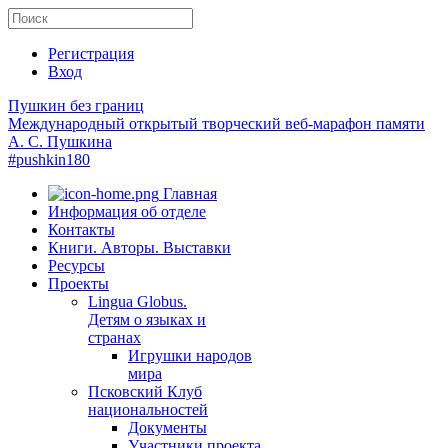
Регистрация
Вход
Пушкин без границ
Международный открытый творческий веб-марафон памяти
А. С. Пушкина
#pushkin180
Главная
Информация об отделе
Контакты
Книги. Авторы. Выставки
Ресурсы
Проекты
Lingua Globus.
Детям о языках и
странах
Игрушки народов
мира
Псковский Клуб
национальностей
Документы
Участники проекта