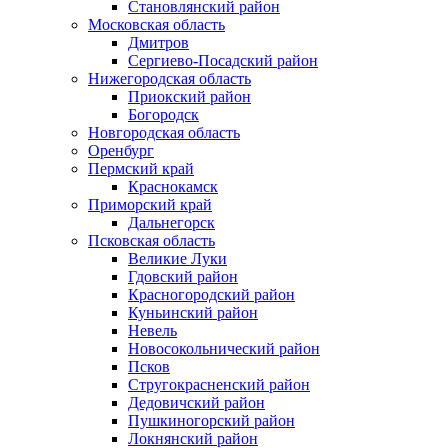
Становлянский район
Московская область
Дмитров
Сергиево-Посадский район
Нижегородская область
Приокский район
Богородск
Новгородская область
Оренбург
Пермский край
Краснокамск
Приморский край
Дальнегорск
Псковская область
Великие Луки
Гдовский район
Красногородский район
Куньинский район
Невель
Новосокольнический район
Псков
Стругокрасненский район
Дедовичский район
Пушкиногорский район
Локнянский район