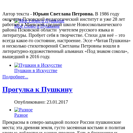
Автор текста -
Юрьян Светлана Петровна.
В 1986 году
окончила Псковский педагогический институт и уже 28 лет
работает в Маевской средней школе Новосокольнического
Мое слово о Пушкине
района Псковской области учителем русского языка и
литературы. Пробует себя в творчестве. Стихи для неё – это
всегда какое-то состояние, настроение. Эссе «Читая Пушкина»
и несколько стихотворений Светланы Петровны вошли в
литературно-художественный альманах «Под знаком сокола»,
вышедший в 2016 году.
Пушкин в Искусстве
Подробнее...
Прогулка к Пушкину
Опубликовано: 23.01.2017
Разное
Прекрасны в северо-западной полосе России пушкинские
места; эта древняя земля, густо засеянная костьми и политая
кровью доблестных наших предков. Есть в бесконечных