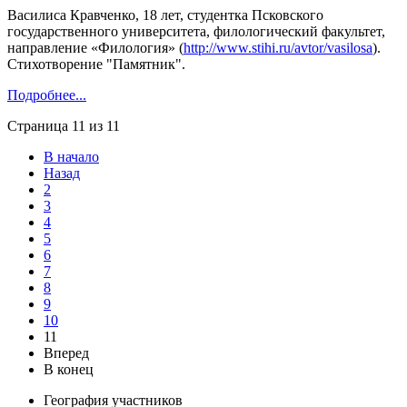
Василиса Кравченко, 18 лет, студентка Псковского
государственного университета, филологический факультет,
направление «Филология» (
http://www.stihi.ru/avtor/vasilosa
).
Стихотворение "Памятник".
Подробнее...
Страница 11 из 11
В начало
Назад
2
3
4
5
6
7
8
9
10
11
Вперед
В конец
География участников