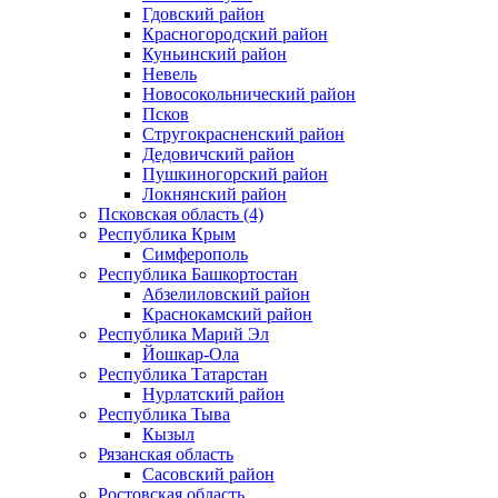
Гдовский район
Красногородский район
Куньинский район
Невель
Новосокольнический район
Псков
Стругокрасненский район
Дедовичский район
Пушкиногорский район
Локнянский район
Псковская область (4)
Республика Крым
Симферополь
Республика Башкортостан
Абзелиловский район
Краснокамский район
Республика Марий Эл
Йошкар-Ола
Республика Татарстан
Нурлатский район
Республика Тыва
Кызыл
Рязанская область
Сасовский район
Ростовская область