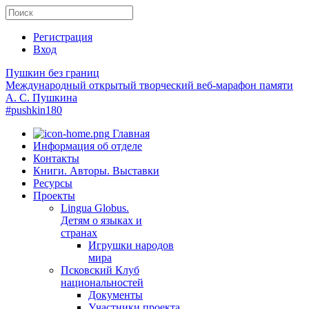
Регистрация
Вход
Пушкин без границ
Международный открытый творческий веб-марафон памяти
А. С. Пушкина
#pushkin180
Главная
Информация об отделе
Контакты
Книги. Авторы. Выставки
Ресурсы
Проекты
Lingua Globus.
Детям о языках и
странах
Игрушки народов
мира
Псковский Клуб
национальностей
Документы
Участники проекта