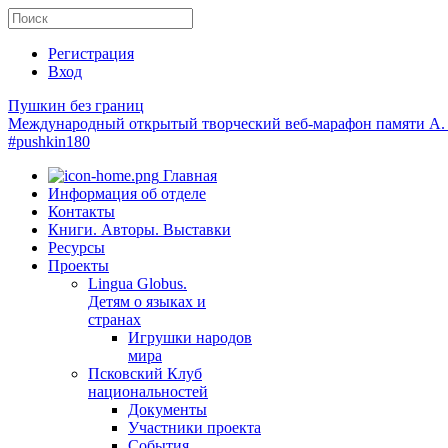
Регистрация
Вход
Пушкин без границ
Международный открытый творческий веб-марафон памяти А.
#pushkin180
Главная
Информация об отделе
Контакты
Книги. Авторы. Выставки
Ресурсы
Проекты
Lingua Globus.
Детям о языках и
странах
Игрушки народов
мира
Псковский Клуб
национальностей
Документы
Участники проекта
События