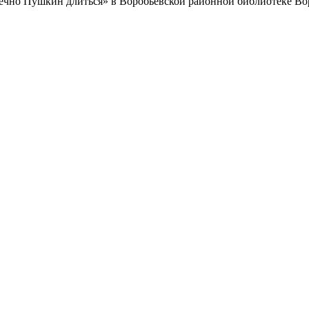
 вечно Пушкин длиться» в Воробьевской районной библиотеке В