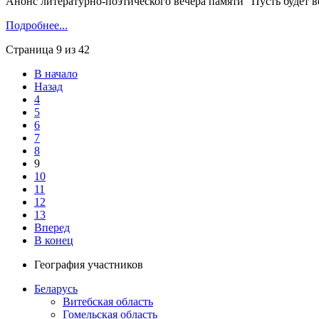
Анонс литературно-поэтического вечера памяти "Пусть будет
Подробнее...
Страница 9 из 42
В начало
Назад
4
5
6
7
8
9
10
11
12
13
Вперед
В конец
География участников
Беларусь
Витебская область
Гомельская область