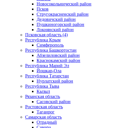
Новосокольнический район
Псков
Стругокрасненский район
Дедовичский район
Пушкиногорский район
Локнянский район
Псковская область (4)
Республика Крым
Симферополь
Республика Башкортостан
Абзелиловский район
Краснокамский район
Республика Марий Эл
Йошкар-Ола
Республика Татарстан
Нурлатский район
Республика Тыва
Кызыл
Рязанская область
Сасовский район
Ростовская область
Таганрог
Самарская область
Отрадный
Самара