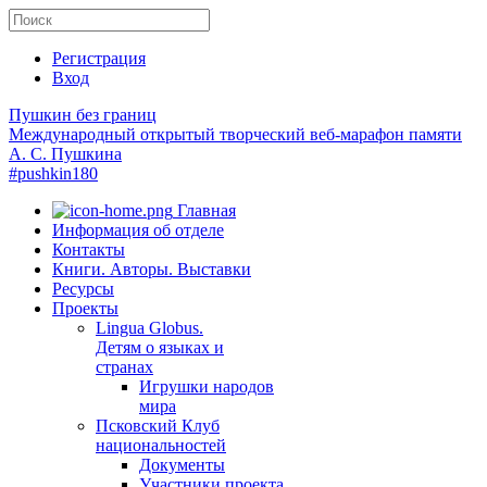
Регистрация
Вход
Пушкин без границ
Международный открытый творческий веб-марафон памяти
А. С. Пушкина
#pushkin180
Главная
Информация об отделе
Контакты
Книги. Авторы. Выставки
Ресурсы
Проекты
Lingua Globus.
Детям о языках и
странах
Игрушки народов
мира
Псковский Клуб
национальностей
Документы
Участники проекта