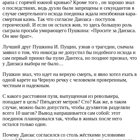
арапа с горячей южной кровью? Кроме того , он хорошо знал
о последствиях, ведь дуэли были запрещены и секундантов в
случае смертельного исхода поединка ждала неизбежная кара-
смертная казнь. Так что согласие Данзаса - поступок
героический. И если он остался жив, то здесь большую роль
сыграла просьба умирающего Пушкина: «Просите за Данзаса.
Он мне брат».
Лучший друг Пушкина И. Пущин, узнав о трагедии, сначала
заявил о том, что никогда не допустил бы подобного исхода и
сам первый принял бы пулю Дантеса, но позднее признал, что
у Данзаса выбора не было…
Пушкин знал, что идет на верную смерть, и явно хотел ехать в
одной карете на Черную речку с человеком проверенным,
честным и надежным.
С какого расстояния пуля, выпущенная из револьвера,
попадает в цель? Пятьдесят метров? Сто? Как же, в таком
случае, можно было допустить, чтобы дуэлянтов разделяли
всего 10 шагов? Вывод напрашивается сам собой: этот
поединок планировался так, чтобы в живых после него
остался только один.
Почему Данзас согласился со столь жёсткими условиями