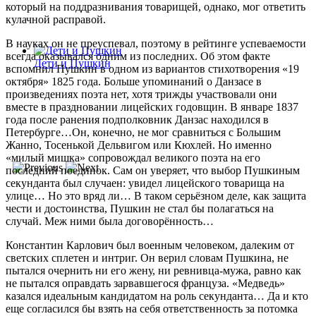
который на поддразнивания товарищей, однако, мог ответить
кулачной расправой.
В науках он не преуспевал, поэтому в рейтинге успеваемости
всегда оказывался одним из последних. Об этом факте
Дети и Пушкин
вспомнил Пушкин в одном из вариантов стихотворения «19
октября» 1825 года. Больше упоминаний о Данзасе в
произведениях поэта нет, хотя трижды участвовали они
вместе в праздновании лицейских годовщин. В январе 1837
года после ранения подполковник Данзас находился в
Петербурге…Он, конечно, не мог сравниться с Большим
Жанно, Тосенькой Дельвигом или Кюхлей. Но именно
«милый мишка» сопровождал великого поэта на его
последний поединок. Сам он уверяет, что выбор Пушкиным
секунданта был случаен: увидел лицейского товарища на
улице… Но это вряд ли… В таком серьёзном деле, как защита
чести и достоинства, Пушкин не стал бы полагаться на
случай. Меж ними была договорённость…
Константин Карлович был военным человеком, далеким от
светских сплетен и интриг. Он верил словам Пушкина, не
пытался очернить ни его жену, ни ревнивца-мужа, равно как
не пытался оправдать зарвавшегося француза. «Медведь»
казался идеальным кандидатом на роль секунданта… Да и кто
еще согласился бы взять на себя ответственность за потомка