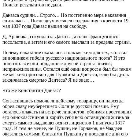
Поиски результатов не дали.
Данзаса судили…Строго… Но постепенно мера наказания
снижалась… После двух месяцев содержания в крепости 19
мая 1837 года Данзас вышел на свободу.
Д, Аршиака, секунданта Дантеса, атташе французского
посольства, а затем и его самого выслали за пределы страны.
Почему наказание оказалось столь мягким для тех, кто стал
виновником гибели русского национального поэта? И это
понятно: все они подданные другой страны–значит,
неприкосновенны. Остался ещё один вопрос: а был бы таким
же мягким приговор для Пушкина и Данзаса, если бы дуэль
закончилась смертью Дантеса? Я не знаю…
Что же Константин Данзас?
Согласившись помочь лицейскому товарищу, он навсегда
обрел славу неуберегшего Солнце русской поэзии. Ему
осталось плакать на встрече лицеистов, обнимая простивших
его одноклассников и корить себя всю оставшуюся жизнь за
смерть самого выдающегося из лицеистов 1 выпуска 1817
года. И тем не менее, не Пущин, не Горчаков, не Чаадаев
оказались самыми близкими Пушкину в последние дни его