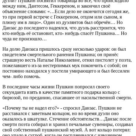
дуэли? Пушкин посвятил товарища во всё, что происходило
между ним, Дантесом, Геккереном, и закончил своё
объяснение словами: «…Если дело не окончится сегодня же,
то при первой встрече с Геккереном, отцом или сыном, я
плюну им в лицо». Один из дуэлянтов был обречён… Но
Данзас до последнего надеялся, что дуэль расстроится, что
кто-нибудь её остановит, кто- нибудь спасёт Пушкина… Но
чуда не произошло…
На долю Данзаса пришлось сразу несколько ударов: он был
свидетелем смертельного ранения Пушкина; он принёс
страшную весть Наталье Николаевне, отнял пистолет у поэта,
пожелавшего из-за нестерпимых мук покончить с собой; он
постоянно находился у постели умирающего и был бессилен
чем- либо помочь.
В последние часы жизни Пушкин попросил своего
секунданта взять в качестве памятного подарка кольцо с
бирюзой, по преданию, спасавшее от насильственной смерти.
«Почему ты не надел его?» - спросил Данзас. Пушкин не
расставался с заветным кольцом, но во время дуэли оно
оказалось в шкатулке. Стечение обстоятельств…Данзас после
смерти поэта собирал и хранил печальные сувениры, создавал
свой собственный пушкинский музей. А вот кольцо потерял:
оно упало в сугроб, когда он расплачивался с извозчиком.