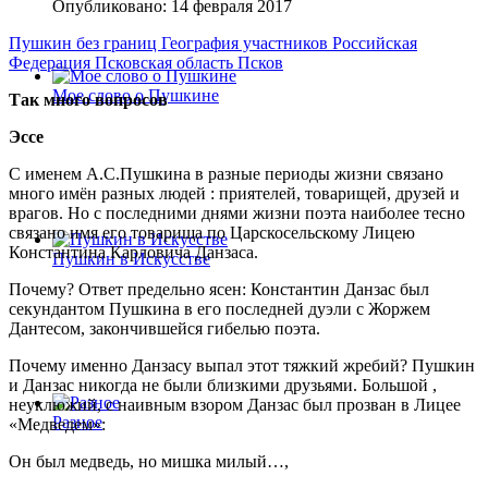
Опубликовано: 14 февраля 2017
Пушкин без границ
География участников
Российская
Федерация
Псковская область
Псков
Мое слово о Пушкине
Так много вопросов
Эссе
С именем А.С.Пушкина в разные периоды жизни связано
много имён разных людей : приятелей, товарищей, друзей и
врагов. Но с последними днями жизни поэта наиболее тесно
связано имя его товарища по Царскосельскому Лицею
Константина Карловича Данзаса.
Пушкин в Искусстве
Почему? Ответ предельно ясен: Константин Данзас был
секундантом Пушкина в его последней дуэли с Жоржем
Дантесом, закончившейся гибелью поэта.
Почему именно Данзасу выпал этот тяжкий жребий? Пушкин
и Данзас никогда не были близкими друзьями. Большой ,
неуклюжий, с наивным взором Данзас был прозван в Лицее
Разное
«Медведем»:
Он был медведь, но мишка милый…,