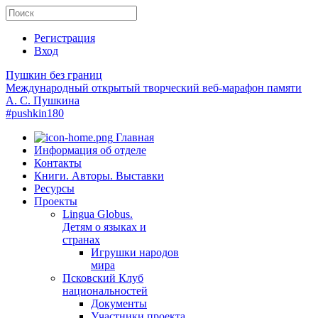
Регистрация
Вход
Пушкин без границ
Международный открытый творческий веб-марафон памяти
А. С. Пушкина
#pushkin180
Главная
Информация об отделе
Контакты
Книги. Авторы. Выставки
Ресурсы
Проекты
Lingua Globus.
Детям о языках и
странах
Игрушки народов
мира
Псковский Клуб
национальностей
Документы
Участники проекта