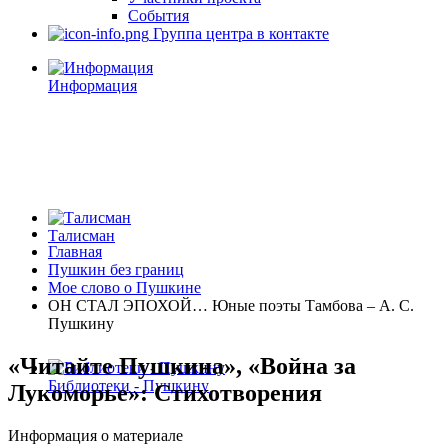
События
Группа центра в контакте
Информация
Талисман
Главная
Пушкин без границ
Мое слово о Пушкине
ОН СТАЛ ЭПОХОЙ… Юные поэты Тамбова – А. С.
Пушкину
«Читайте Пушкина», «Война за
Библиотеки - Пушкину
Лукоморье»: Стихотворения
Информация о материале