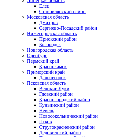
Липецкая область
Елец
Становлянский район
Московская область
Дмитров
Сергиево-Посадский район
Нижегородская область
Приокский район
Богородск
Новгородская область
Оренбург
Пермский край
Краснокамск
Приморский край
Дальнегорск
Псковская область
Великие Луки
Гдовский район
Красногородский район
Куньинский район
Невель
Новосокольнический район
Псков
Стругокрасненский район
Дедовичский район