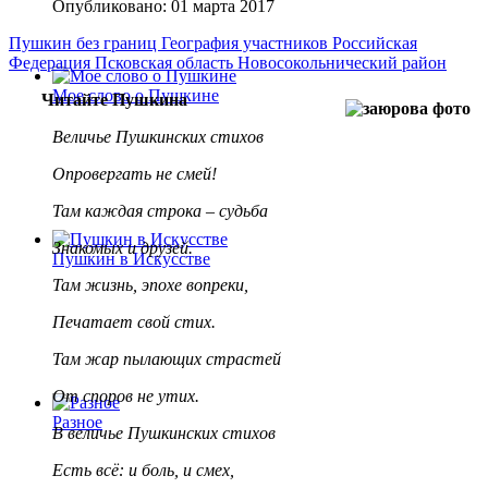
Опубликовано: 01 марта 2017
Пушкин без границ
География участников
Российская
Федерация
Псковская область
Новосокольнический район
Мое слово о Пушкине
Читайте Пушкина
Величье Пушкинских стихов
Опровергать не смей!
Там каждая строка – судьба
Знакомых и друзей.
Пушкин в Искусстве
Там жизнь, эпохе вопреки,
Печатает свой стих.
Там жар пылающих страстей
От споров не утих.
Разное
В величье Пушкинских стихов
Есть всё: и боль, и смех,