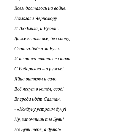
Всем досталось на войне.
Помогали Черномору
И Людмила, и Руслан.
Даже вышли все, без спору,
Сватьи-бабки за Буян.
И ткачиха ткать не стала.
С Бабарихою – в ружьё!
Яйца витязям и сало,
Всё несут в котёл, своё!
Впереди идёт Салтан.
- «Колдуну устроим бучу!
Ну, запомнишь ты Буян!
Не Буян тебе, а дулю!»