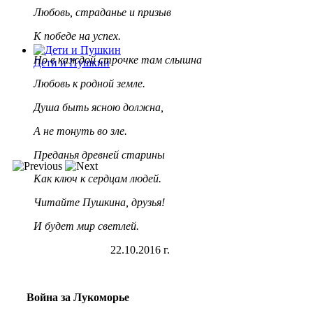
Любовь, страданье и призыв
К победе на успех.
Но в каждой строчке там слышна
Дети и Пушкин
Любовь к родной земле.
Душа быть ясною должна,
А не тонуть во зле.
Преданья древней старины
Как ключ к сердцам людей.
Читайте Пушкина, друзья!
И будет мир светлей.
22.10.2016 г.
Война за Лукоморье