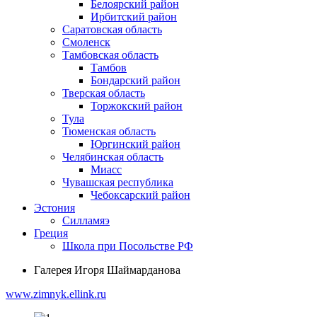
Белоярский район
Ирбитский район
Саратовская область
Смоленск
Тамбовская область
Тамбов
Бондарский район
Тверская область
Торжокский район
Тула
Тюменская область
Юргинский район
Челябинская область
Миасс
Чувашская республика
Чебоксарский район
Эстония
Силламяэ
Греция
Школа при Посольстве РФ
Галерея Игоря Шаймарданова
www.zimnyk.ellink.ru