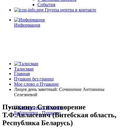
События
Группа центра в контакте
Информация
Талисман
Главная
Пушкин без границ
Мое слово о Пушкине
Лицея день заветный: Сочинение Антонины
Селезневой
Пушкину: Стихотворение
Библиотеки - Пушкину
Т.Ф.Авласевич (Витебская область,
Республика Беларусь)