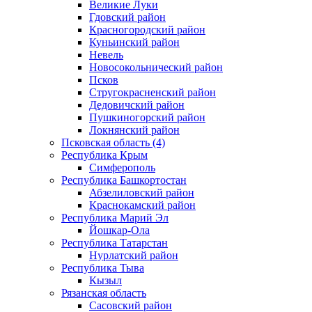
Великие Луки
Гдовский район
Красногородский район
Куньинский район
Невель
Новосокольнический район
Псков
Стругокрасненский район
Дедовичский район
Пушкиногорский район
Локнянский район
Псковская область (4)
Республика Крым
Симферополь
Республика Башкортостан
Абзелиловский район
Краснокамский район
Республика Марий Эл
Йошкар-Ола
Республика Татарстан
Нурлатский район
Республика Тыва
Кызыл
Рязанская область
Сасовский район