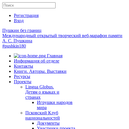
Регистрация
Вход
Пушкин без границ
Международный открытый творческий веб-марафон памяти
А. С. Пушкина
#pushkin180
Главная
Информация об отделе
Контакты
Книги. Авторы. Выставки
Ресурсы
Проекты
Lingua Globus.
Детям о языках и
странах
Игрушки народов
мира
Псковский Клуб
национальностей
Документы
Участники проекта