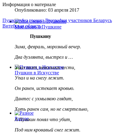
Информация о материале
Опубликовано: 03 апреля 2017
Пушкин без границ
География участников
Беларусь
Витебская область
Мое слово о Пушкине
Пушкину
Зима, февраль, морозный вечер.
Два дуэлянта, выстрел и …
Упал поэт, невольник чести,
Пушкин в Искусстве
Упал и на снегу лежит.
Он ранен, истекает кровью.
Дантес с ухмылкою глядит,
Хоть ранен сам, но не смертельно,
Разное
А Пушкин понял что убит,
Под ним кровавый снег лежит.