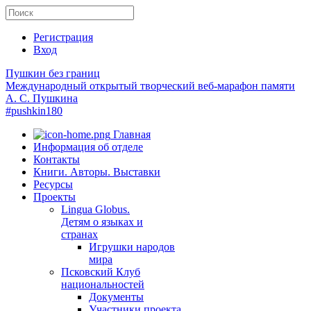
Регистрация
Вход
Пушкин без границ
Международный открытый творческий веб-марафон памяти
А. С. Пушкина
#pushkin180
Главная
Информация об отделе
Контакты
Книги. Авторы. Выставки
Ресурсы
Проекты
Lingua Globus.
Детям о языках и
странах
Игрушки народов
мира
Псковский Клуб
национальностей
Документы
Участники проекта