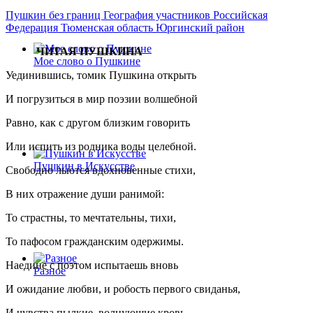
Пушкин без границ
География участников
Российская
Федерация
Тюменская область
Юргинский район
ЧИТАЯ ПУШКИНА
Мое слово о Пушкине
Уединившись, томик Пушкина открыть
И погрузиться в мир поэзии волшебной
Равно, как с другом близким говорить
Или испить из родника воды целебной.
Пушкин в Искусстве
Свободно льются вдохновенные стихи,
В них отражение души ранимой:
То страстны, то мечтательны, тихи,
То пафосом гражданским одержимы.
Наедине с поэтом испытаешь вновь
Разное
И ожидание любви, и робость первого свиданья,
И чувства пылкие, волнующие кровь,