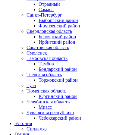
Отрадный
Самара
Санкт-Петербург
Выборгский район
Фрунзенский район
Свердловская область
Белоярский район
Ирбитский район
Саратовская область
Смоленск
Тамбовская область
Тамбов
Бондарский район
Тверская область
Торжокский район
Тула
Тюменская область
Юргинский район
Челябинская область
Миасс
Чувашская республика
Чебоксарский район
Эстония
Силламяэ
Греция