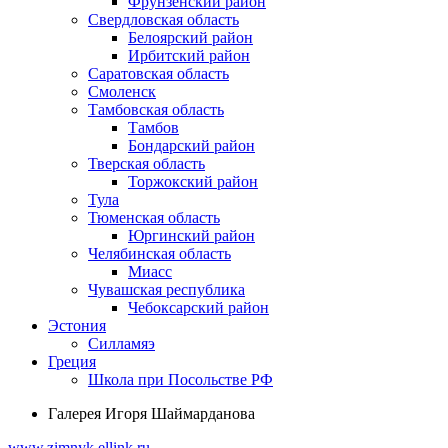
Фрунзенский район
Свердловская область
Белоярский район
Ирбитский район
Саратовская область
Смоленск
Тамбовская область
Тамбов
Бондарский район
Тверская область
Торжокский район
Тула
Тюменская область
Юргинский район
Челябинская область
Миасс
Чувашская республика
Чебоксарский район
Эстония
Силламяэ
Греция
Школа при Посольстве РФ
Галерея Игоря Шаймарданова
www.zimnyk.ellink.ru