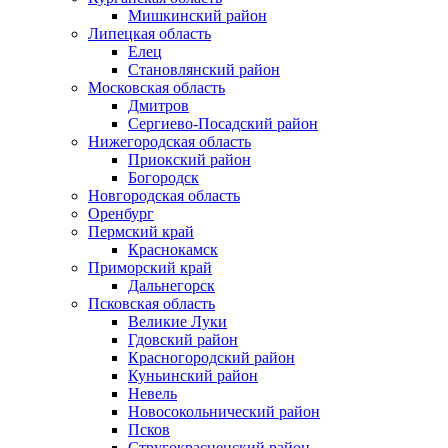
Мишкинский район
Липецкая область
Елец
Становлянский район
Московская область
Дмитров
Сергиево-Посадский район
Нижегородская область
Приокский район
Богородск
Новгородская область
Оренбург
Пермский край
Краснокамск
Приморский край
Дальнегорск
Псковская область
Великие Луки
Гдовский район
Красногородский район
Куньинский район
Невель
Новосокольнический район
Псков
Стругокрасненский район