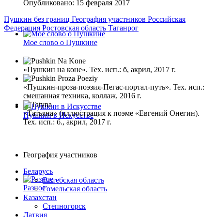
Опубликовано: 15 февраля 2017
Пушкин без границ
География участников
Российская
Федерация
Ростовская область
Таганрог
Мое слово о Пушкине
«Пушкин на коне». Тех. исп.: б, акрил, 2017 г.
«Пушкин-проза-поэзия-Пегас-портал-путь». Тех. исп.:
смешанная техника, коллаж, 2016 г.
«Татьяна» (иллюстрация к поэме «Евгений Онегин).
Пушкин в Искусстве
Тех. исп.: б., акрил, 2017 г.
География участников
Беларусь
Витебская область
Разное
Гомельская область
Казахстан
Степногорск
Латвия