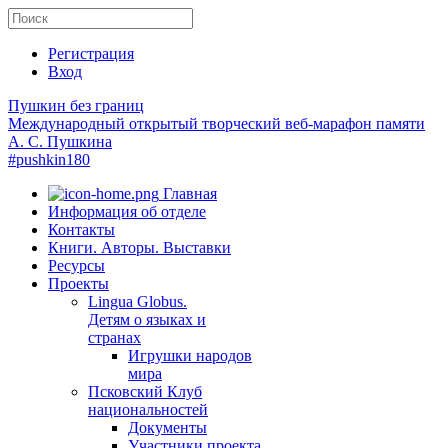
Регистрация
Вход
Пушкин без границ
Международный открытый творческий веб-марафон памяти
А. С. Пушкина
#pushkin180
Главная
Информация об отделе
Контакты
Книги. Авторы. Выставки
Ресурсы
Проекты
Lingua Globus.
Детям о языках и
странах
Игрушки народов
мира
Псковский Клуб
национальностей
Документы
Участники проекта