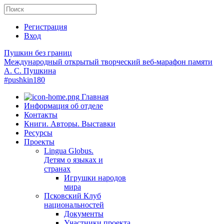
Регистрация
Вход
Пушкин без границ
Международный открытый творческий веб-марафон памяти
А. С. Пушкина
#pushkin180
Главная
Информация об отделе
Контакты
Книги. Авторы. Выставки
Ресурсы
Проекты
Lingua Globus.
Детям о языках и
странах
Игрушки народов
мира
Псковский Клуб
национальностей
Документы
Участники проекта