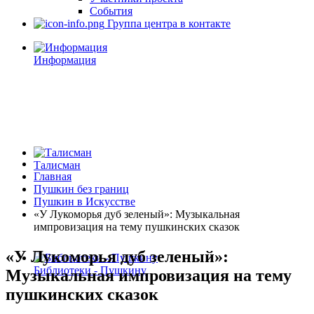
События
Группа центра в контакте
Информация
Талисман
Главная
Пушкин без границ
Пушкин в Искусстве
«У Лукоморья дуб зеленый»: Музыкальная
импровизация на тему пушкинских сказок
«У Лукоморья дуб зеленый»:
Библиотеки - Пушкину
Музыкальная импровизация на тему
пушкинских сказок