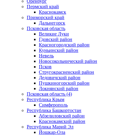
Оренбург
Пермский край
Краснокамск
Приморский край
Дальнегорск
Псковская область
Великие Луки
Гдовский район
Красногородский район
Куньинский район
Невель
Новосокольнический район
Псков
Стругокрасненский район
Дедовичский район
Пушкиногорский район
Локнянский район
Псковская область (4)
Республика Крым
Симферополь
Республика Башкортостан
Абзелиловский район
Краснокамский район
Республика Марий Эл
Йошкар-Ола