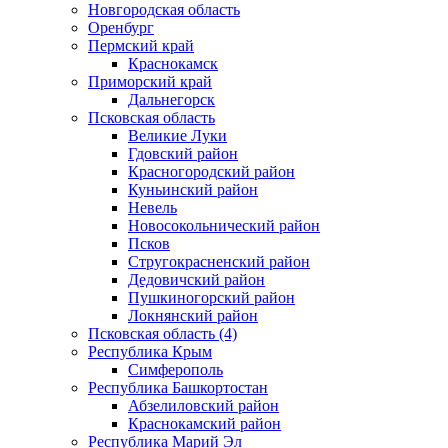
Новгородская область
Оренбург
Пермский край
Краснокамск
Приморский край
Дальнегорск
Псковская область
Великие Луки
Гдовский район
Красногородский район
Куньинский район
Невель
Новосокольнический район
Псков
Стругокрасненский район
Дедовичский район
Пушкиногорский район
Локнянский район
Псковская область (4)
Республика Крым
Симферополь
Республика Башкортостан
Абзелиловский район
Краснокамский район
Республика Марий Эл