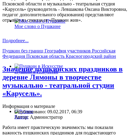
Псковской области и музыкально - театральная студия
«Карусель» (руководитель - Левшакова Оксана Викторовна,
педагог дополнительного образования) представляют
отрывки из спектакля «Пушкин жив».
Мое слово о Пушкине
Подробнее...
Пушкин без границ
География участников
Российская
Федерация
Псковская область
Красногородский район
Значение пушкинских праздников в
Пушкин в Искусстве
деревне Лямоны в творчестве
музыкально - театральной студии
«Карусель».
Информация о материале
Опубликовано: 09.02.2017, 06:39
Разное
Автор: Администратор
Работа имеет практическую значимость: мы показали
важность пушкинских праздников для подрастающего