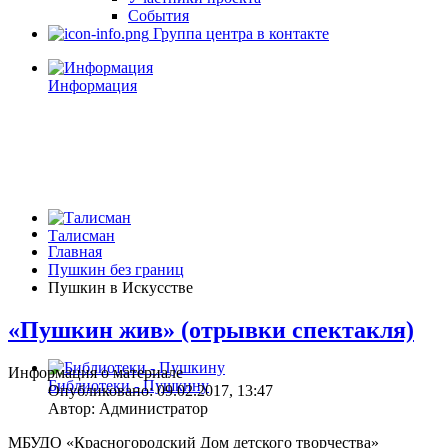
События
Группа центра в контакте
Информация
Талисман
Главная
Пушкин без границ
Пушкин в Искусстве
«Пушкин жив» (отрывки спектакля)
Информация о материале
Библиотеки - Пушкину
Опубликовано: 09.02.2017, 13:47
Автор: Администратор
МБУДО «Красногородский Дом детского творчества»