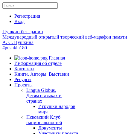
Регистрация
Вход
Пушкин без границ
Международный открытый творческий веб-марафон памяти
А. С. Пушкина
#pushkin180
Главная
Информация об отделе
Контакты
Книги. Авторы. Выставки
Ресурсы
Проекты
Lingua Globus.
Детям о языках и
странах
Игрушки народов
мира
Псковский Клуб
национальностей
Документы
Участники проекта