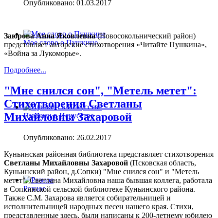
Опубликовано: 01.03.2017
Заюрова Анна Яковлевна
(Новосокольнический район)
Мое слово о Пушкине
представляет авторские стихотворения «Читайте Пушкина»,
«Война за Лукоморье».
Подробнее...
"Мне снился сон", "Метель метет":
Стихотворения Светланы
Михайловны Захаровой
Пушкин в Искусстве
Опубликовано: 26.02.2017
Куньинская районная библиотека представляет стихотворения
Светланы Михайловны Захаровой
(Псковская область,
Куньинский район, д.Сопки) "Мне снился сон" и "Метель
метет". Светлана Михайловна наша бывшая коллега, работала
Разное
в Сопкинской сельской библиотеке Куньинского района.
Также С.М. Захарова является собирательницей и
исполнительницей народных песен нашего края. Стихи,
представленные здесь, были написаны к 200-летнему юбилею