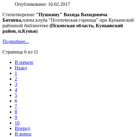
Опубликовано: 16.02.2017
Стихотворение
"Пушкину" Вахида Вахидовича
Битиева,
члена клуба "Поэтическая горница" при Куньинской
районной библиотеке
(Псковская область, Куньинский
район, п.Кунья)
Подробнее...
Страница 6 из 11
В начало
Назад
1
2
3
4
5
6
7
8
9
10
Вперед
В конец