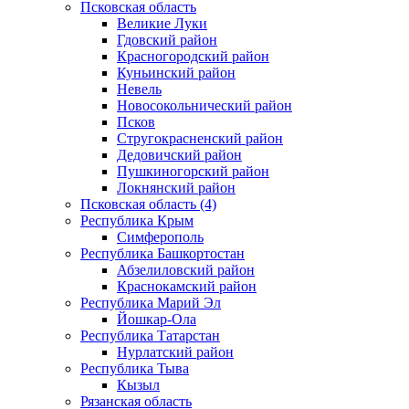
Псковская область
Великие Луки
Гдовский район
Красногородский район
Куньинский район
Невель
Новосокольнический район
Псков
Стругокрасненский район
Дедовичский район
Пушкиногорский район
Локнянский район
Псковская область (4)
Республика Крым
Симферополь
Республика Башкортостан
Абзелиловский район
Краснокамский район
Республика Марий Эл
Йошкар-Ола
Республика Татарстан
Нурлатский район
Республика Тыва
Кызыл
Рязанская область