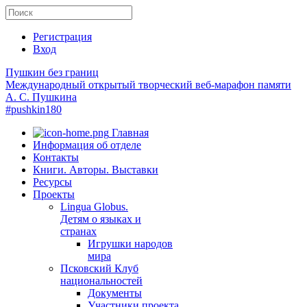
Регистрация
Вход
Пушкин без границ
Международный открытый творческий веб-марафон памяти
А. С. Пушкина
#pushkin180
Главная
Информация об отделе
Контакты
Книги. Авторы. Выставки
Ресурсы
Проекты
Lingua Globus.
Детям о языках и
странах
Игрушки народов
мира
Псковский Клуб
национальностей
Документы
Участники проекта