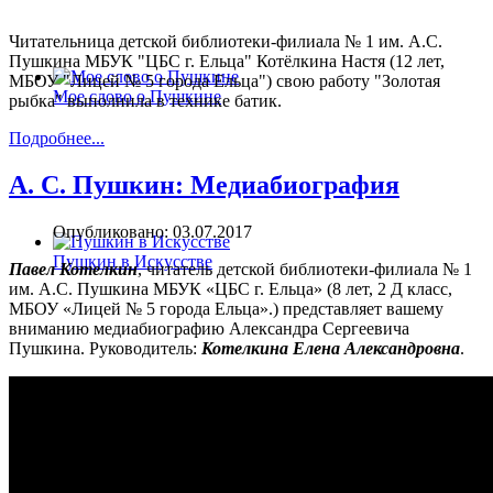
Читательница детской библиотеки-филиала № 1 им. А.С.
Пушкина МБУК "ЦБС г. Ельца" Котёлкина Настя (12 лет,
МБОУ "Лицей № 5 города Ельца") свою работу "Золотая
Мое слово о Пушкине
рыбка" выполнила в технике батик.
Подробнее...
А. С. Пушкин: Медиабиография
Опубликовано: 03.07.2017
Пушкин в Искусстве
Павел Котелкин
, читатель детской библиотеки-филиала № 1
им. А.С. Пушкина МБУК «ЦБС г. Ельца» (8 лет, 2 Д класс,
МБОУ «Лицей № 5 города Ельца».) представляет вашему
вниманию медиабиографию Александра Сергеевича
Пушкина. Руководитель:
Котелкина Елена Александровна
.
Разное