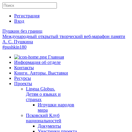
Регистрация
Вход
Пушкин без границ
Международный открытый творческий веб-марафон памяти
А. С. Пушкина
#pushkin180
Главная
Информация об отделе
Контакты
Книги. Авторы. Выставки
Ресурсы
Проекты
Lingua Globus.
Детям о языках и
странах
Игрушки народов
мира
Псковский Клуб
национальностей
Документы
Участники проекта