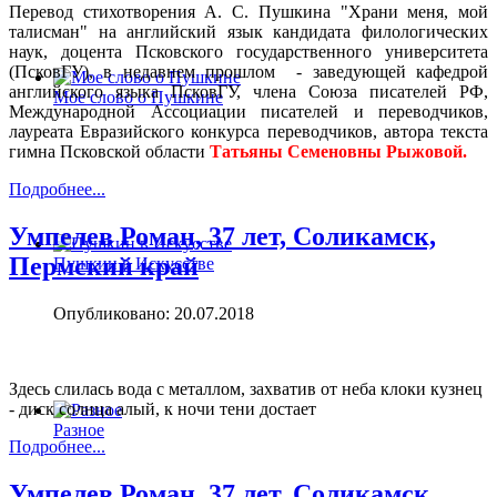
Перевод стихотворения А. С. Пушкина "Храни меня, мой
талисман" на английский язык кандидата филологических
наук, доцента Псковского государственного университета
(ПсковГУ), в недавнем прошлом - заведующей кафедрой
английского языка ПсковГУ, члена Союза писателей РФ,
Мое слово о Пушкине
Международной Ассоциации писателей и переводчиков,
лауреата Евразийского конкурса переводчиков, автора текста
гимна Псковской области
Татьяны Семеновны Рыжовой.
Подробнее...
Умпелев Роман, 37 лет, Соликамск,
Пермский край
Пушкин в Искусстве
Опубликовано: 20.07.2018
Здесь слилась вода с металлом, захватив от неба клоки кузнец
- диск солнца алый, к ночи тени достает
Разное
Подробнее...
Умпелев Роман, 37 лет, Соликамск,