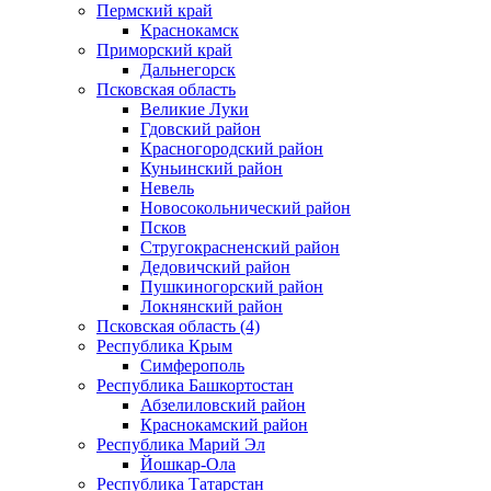
Пермский край
Краснокамск
Приморский край
Дальнегорск
Псковская область
Великие Луки
Гдовский район
Красногородский район
Куньинский район
Невель
Новосокольнический район
Псков
Стругокрасненский район
Дедовичский район
Пушкиногорский район
Локнянский район
Псковская область (4)
Республика Крым
Симферополь
Республика Башкортостан
Абзелиловский район
Краснокамский район
Республика Марий Эл
Йошкар-Ола
Республика Татарстан