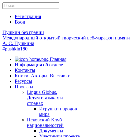
Регистрация
Вход
Пушкин без границ
Международный открытый творческий веб-марафон памяти
А. С. Пушкина
#pushkin180
Главная
Информация об отделе
Контакты
Книги. Авторы. Выставки
Ресурсы
Проекты
Lingua Globus.
Детям о языках и
странах
Игрушки народов
мира
Псковский Клуб
национальностей
Документы
Участники проекта