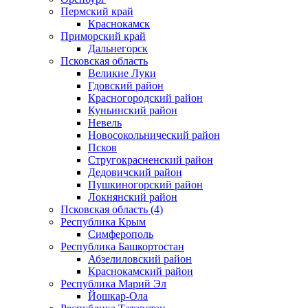
Пермский край
Краснокамск
Приморский край
Дальнегорск
Псковская область
Великие Луки
Гдовский район
Красногородский район
Куньинский район
Невель
Новосокольнический район
Псков
Стругокрасненский район
Дедовичский район
Пушкиногорский район
Локнянский район
Псковская область (4)
Республика Крым
Симферополь
Республика Башкортостан
Абзелиловский район
Краснокамский район
Республика Марий Эл
Йошкар-Ола