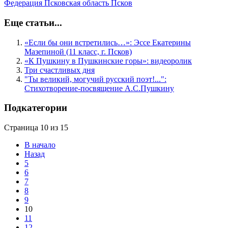
Федерация
Псковская область
Псков
Еще статьи...
«Если бы они встретились…»: Эссе Екатерины
Мазепиной (11 класс, г. Псков)
«К Пушкину в Пушкинские горы»: видеоролик
Три счастливых дня
"Ты великий, могучий русский поэт!...":
Стихотворение-посвящение А.С.Пушкину
Подкатегории
Страница 10 из 15
В начало
Назад
5
6
7
8
9
10
11
12