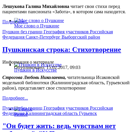
Лешукова Галина Михайловна
читает свои стихи перед
пациентами пансионата «Забота», в котором сама находится.
Подробнее...
Мое слово о Пушкине
Пушкин без границ
География участников
Российская
Федерация
Санкт-Петербург
Выборгский район
Пушкинская строка: Стихотворение
Информация о материале
Опубликовано: 15.02.2017, 09:03
Пушкин в Искусстве
Строгова Любовь Николаевна,
читательница Исаковской
модельной библиотеки (Калининградская область, Гурьевский
район), представляет свое стихотворение
Подробнее...
Пушкин без границ
География участников
Российская
Федерация
Калининградская область
Гурьевск
Разное
"Он будет жить: ведь чувствам нет