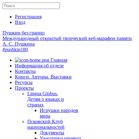
Регистрация
Вход
Пушкин без границ
Международный открытый творческий веб-марафон памяти
А. С. Пушкина
#pushkin180
Главная
Информация об отделе
Контакты
Книги. Авторы. Выставки
Ресурсы
Проекты
Lingua Globus.
Детям о языках и
странах
Игрушки народов
мира
Псковский Клуб
национальностей
Документы
Участники проекта