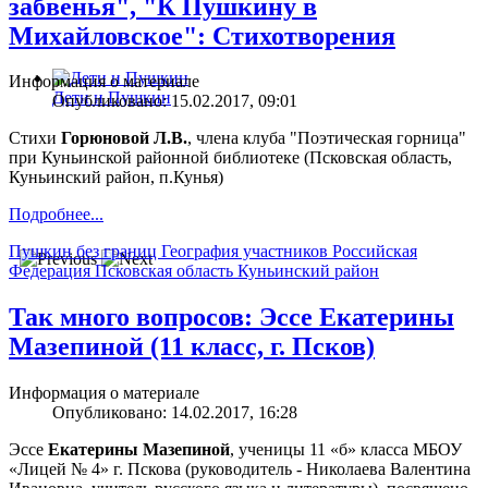
забвенья", "К Пушкину в
Михайловское": Стихотворения
Информация о материале
Дети и Пушкин
Опубликовано: 15.02.2017, 09:01
Стихи
Горюновой Л.В.
, члена клуба "Поэтическая горница"
при Куньинской районной библиотеке (Псковская область,
Куньинский район, п.Кунья)
Подробнее...
Пушкин без границ
География участников
Российская
Федерация
Псковская область
Куньинский район
Так много вопросов: Эссе Екатерины
Мазепиной (11 класс, г. Псков)
Информация о материале
Опубликовано: 14.02.2017, 16:28
Эссе
Екатерины Мазепиной
, ученицы 11 «б» класса МБОУ
«Лицей № 4» г. Пскова (руководитель - Николаева Валентина